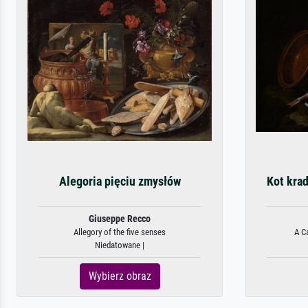
Alegoria pięciu zmysłów
Kot krad
Giuseppe Recco
Allegory of the five senses
A Ca
Niedatowane |
Wybierz obraz