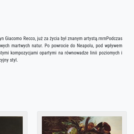
yn Giacomo Recco, już za życia był znanym artystą.rnrnPodczas
atowych martwych natur. Po powrocie do Neapolu, pod wpływem
zystymi kompozycjami opartymi na równowadze linii poziomych i
yjny styl.
o