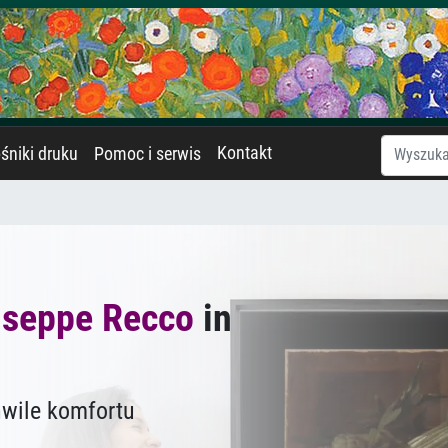
Kontakt
śniki druku
Pomoc i serwis
useppe Recco
in
hwile komfortu