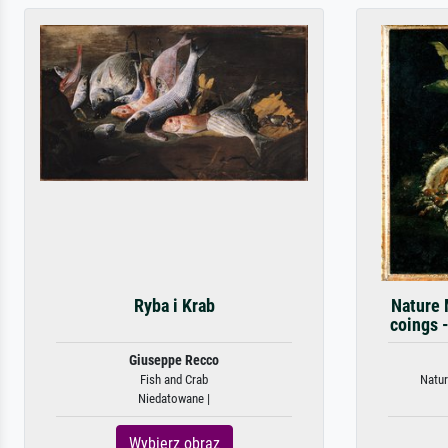
Ryba i Krab
Nature 
coings -
Giuseppe Recco
Fish and Crab
Natur
Niedatowane |
Wybierz obraz