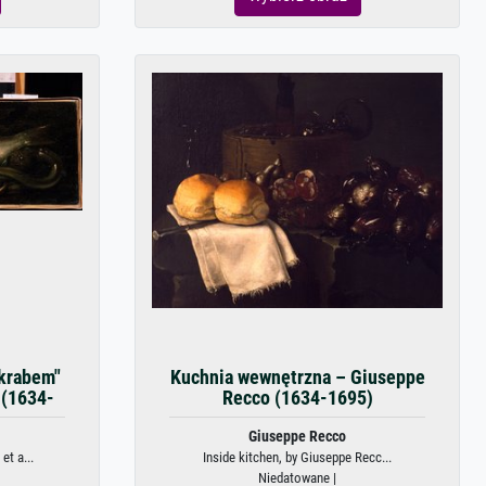
 krabem"
Kuchnia wewnętrzna – Giuseppe
 (1634-
Recco (1634-1695)
Giuseppe Recco
et a...
Inside kitchen, by Giuseppe Recc...
Niedatowane |