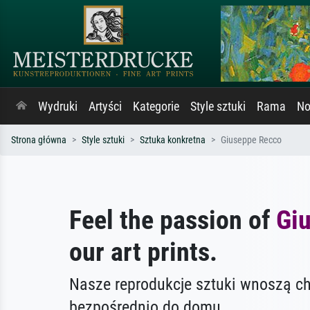
Wydruki
Artyści
Kategorie
Style sztuki
Rama
No
Strona główna
Style sztuki
Sztuka konkretna
Giuseppe Recco
Feel the passion of
Gi
our art prints.
Nasze reprodukcje sztuki wnoszą c
bezpośrednio do domu.