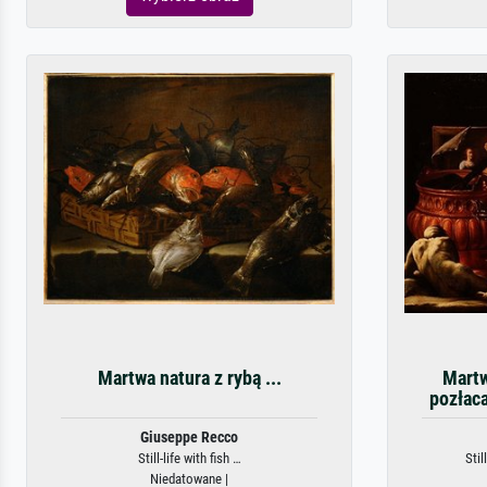
Martwa natura z rybą ...
Martw
pozłaca
Giuseppe Recco
Still-life with fish …
Stil
Niedatowane |