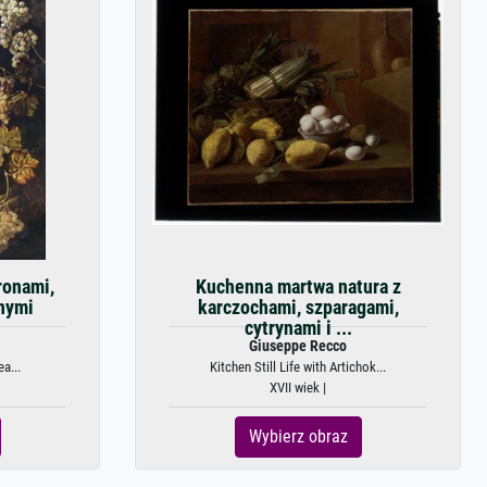
ronami,
Kuchenna martwa natura z
nnymi
karczochami, szparagami,
cytrynami i ...
Giuseppe Recco
ea...
Kitchen Still Life with Artichok...
XVII wiek |
Wybierz obraz