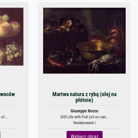
 owoców
Martwa natura z rybą (olej na
płótnie)
Giuseppe Recco
 of...
Still Life with Fish (oil on can...
Niedatowane |
Wybierz obraz