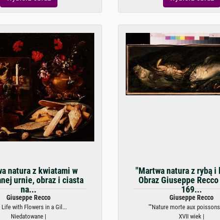
a natura z kwiatami w
"Martwa natura z rybą i
nej urnie, obraz i ciasta
Obraz Giuseppe Recco
na...
169...
Giuseppe Recco
Giuseppe Recco
l Life with Flowers in a Gil...
""Nature morte aux poissons 
Niedatowane |
XVII wiek |