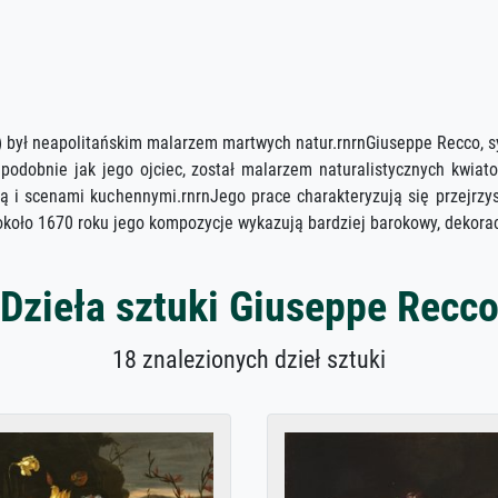
 był neapolitańskim malarzem martwych natur.rnrnGiuseppe Recco, s
, podobnie jak jego ojciec, został malarzem naturalistycznych kwi
zną i scenami kuchennymi.rnrnJego prace charakteryzują się przejr
około 1670 roku jego kompozycje wykazują bardziej barokowy, dekorac
Dzieła sztuki Giuseppe Recc
18 znalezionych dzieł sztuki