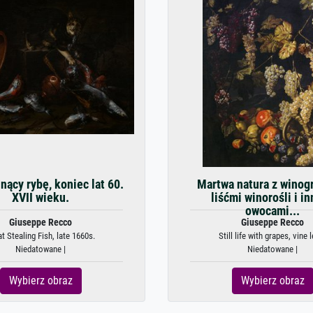
nący rybę, koniec lat 60.
Martwa natura z winog
XVII wieku.
liśćmi winorośli i i
owocami...
Giuseppe Recco
Giuseppe Recco
t Stealing Fish, late 1660s.
Still life with grapes, vine l
Niedatowane |
Niedatowane |
Wybierz obraz
Wybierz obraz