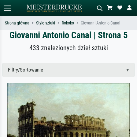
Strona główna
Style sztuki
Rokoko
Giovanni Antonio Canal
Giovanni Antonio Canal | Strona 5
Wyszukiwanie standardowe
Wyszukiwanie obrazów AI
Szukaj wg artysty, tytułu lub stylu – np.
Opisz scenę – np. zielona łąka,
433 znalezionych dzieł sztuki
Monet, Gwiaździsta noc,
abstrakcja z czerwienią, ciemny olej,
impresjonizm, fala Hokusaia, akt.
stojący akt obok drzewa.
Filtry/Sortowanie