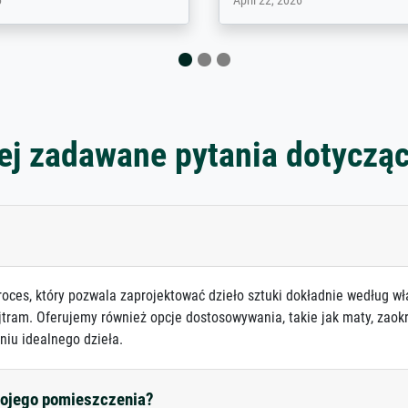
 2026
August 12, 2025
ej zadawane pytania dotyczą
roces, który pozwala zaprojektować dzieło sztuki dokładnie według wł
jtram. Oferujemy również opcje dostosowywania, takie jak maty, zaokr
niu idealnego dzieła.
mojego pomieszczenia?