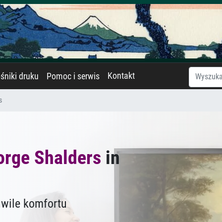
Kontakt
śniki druku
Pomoc i serwis
s
orge Shalders
in
hwile komfortu