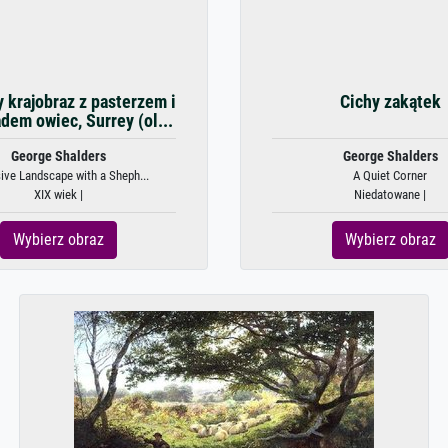
 krajobraz z pasterzem i
Cichy zakątek
adem owiec, Surrey (ol...
George Shalders
George Shalders
ive Landscape with a Sheph...
A Quiet Corner
XIX wiek |
Niedatowane |
Wybierz obraz
Wybierz obraz