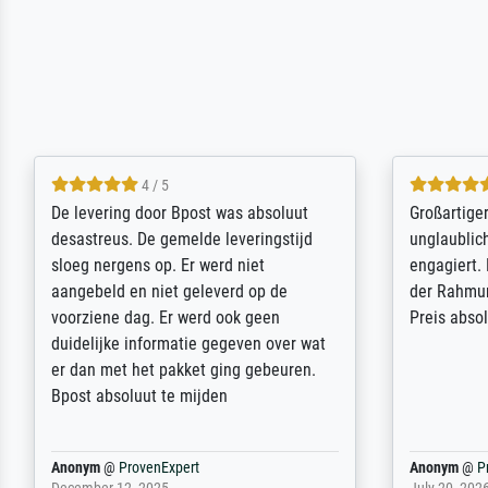
5 / 5
Sehr gute Qualität des Leinwanddrucks
Für ein Er
und des Rahmens! Unser Bild wurde
Feldpost m
sehr sorgfältig und sicher verpackt, so
Weltkrieg b
dass es unbeschadet bei uns ankam. Es
ausdrucksvo
wird nicht unser letzter Meisterdruck
Ihnen gefu
sein. Vielen Dank!
Fotopapier
am Telefon
stabiler Pa
zufrieden 
weiter. Viel
Reinhold,
@
ProvenExpert
Margot
@
Pr