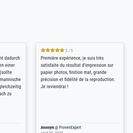
4.8 / 5
kann sich
Qualité absolument irréprochable.
.B.:
Extraordinaire diversité des thèmes
keit,
abordés et personnalisation des
freundliche
demandes (recadrage, réajustement des
ild (ein
couleurs). Relation clientèle parfaite.
rpackt -
Transport, réception sans aucun
stikdeckeln
problème. Merci à toute l'équipe ! Hervé
in den
 der P...
Anonym
@
ProvenExpert