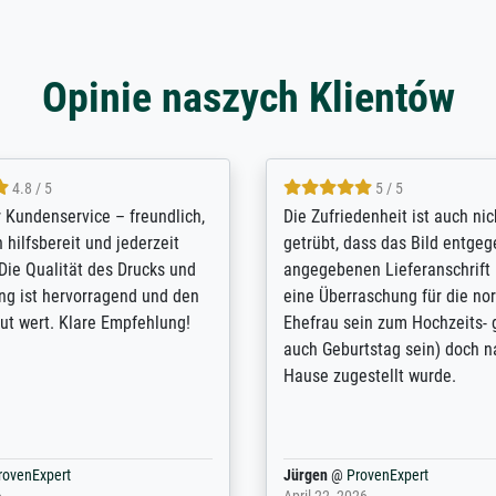
Opinie naszych Klientów
5 / 5
4.8 / 5
innerungsbuch mit der
Hervorragende Qualität. Man 
eines Großvaters aus dem 1.
vieles anpassen lassen, wie z
enötigte ich ein
Randentfernung, Farbe, Hellig
lles Bild. Das habe ich bei
Kontrast und Weiteres. Sehr 
nden. Bei der Auswahl der
Kontaktperson per Mail. Das B
-Qualität wurde ich sehr gut
Kunstdruck) wurde sehr gut ve
 beraten. Der Versand mit
sehr starke Papprolle mit Pla
ppe war perfekt. Ich bin sehr
und innen mit Papierknüllern 
und empfehle Sie gerne
Zwischenräumen gefüllt. Einzig
en ...
ovenExpert
Anonym
@
ProvenExpert