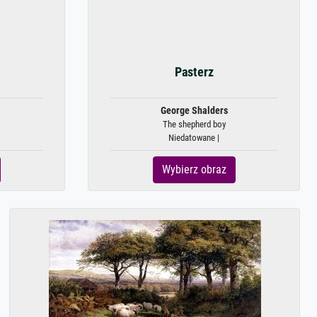
Pasterz
George Shalders
The shepherd boy
Niedatowane |
Wybierz obraz