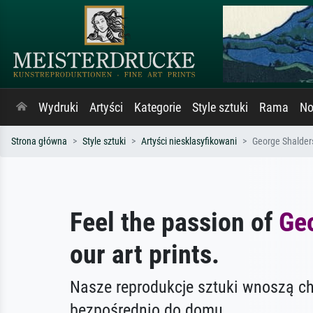
Wydruki
Artyści
Kategorie
Style sztuki
Rama
No
Strona główna
Style sztuki
Artyści niesklasyfikowani
George Shalder
Feel the passion of
Ge
our art prints.
Nasze reprodukcje sztuki wnoszą c
bezpośrednio do domu.