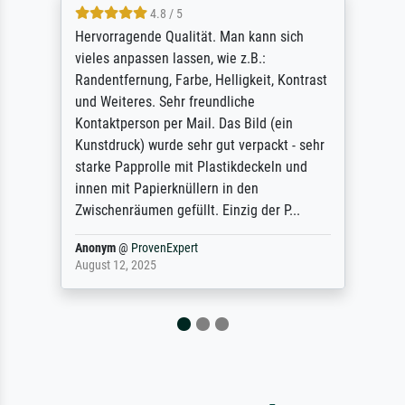
 5
4.8 / 5
alität. Man kann sich
So, I ordered a large p
assen, wie z.B.:
Annunciation by Fra A
arbe, Helligkeit, Kontrast
large and popular Ame
r freundliche
site advertising giclee
 Mail. Das Bild (ein
quality for a large pr
 sehr gut verpackt - sehr
refunded me when I se
mit Plastikdeckeln und
blurry print vs. a Wi
nüllern in den
representation. They s
füllt. Einzig der P...
do ...
pert
Anonym
@
ProvenExpert
December 4, 2025