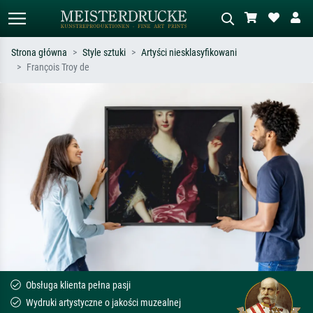
Strona główna
Style sztuki
Artyści niesklasyfikowani
François Troy de
Wyszukiwanie standardowe
Wyszukiwanie obrazów AI
Szukaj wg artysty, tytułu lub stylu – np.
Opisz scenę – np. zielona łąka,
Monet, Gwiaździsta noc,
abstrakcja z czerwienią, ciemny olej,
impresjonizm, fala Hokusaia, akt.
stojący akt obok drzewa.
Obsługa klienta pełna pasji
Wydruki artystyczne o jakości muzealnej