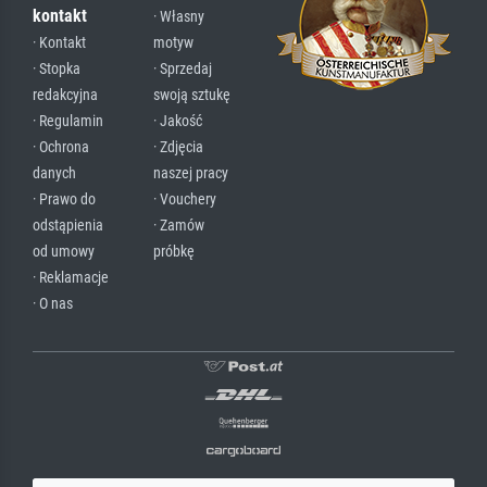
kontakt
· Własny
· Kontakt
motyw
· Stopka
· Sprzedaj
redakcyjna
swoją sztukę
· Regulamin
· Jakość
· Ochrona
· Zdjęcia
danych
naszej pracy
· Prawo do
· Vouchery
odstąpienia
· Zamów
od umowy
próbkę
· Reklamacje
· O nas