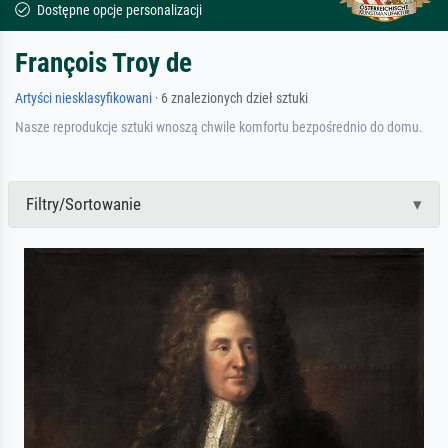
Dostępne opcje personalizacji
François Troy de
Artyści niesklasyfikowani
· 6 znalezionych dzieł sztuki
Nasze reprodukcje sztuki wnoszą chwile komfortu bezpośrednio do domu.
Filtry/Sortowanie