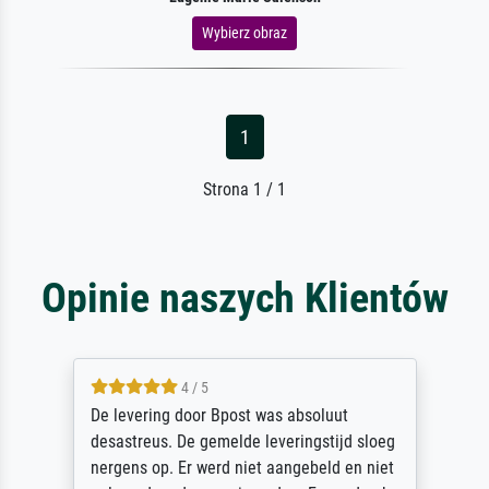
Wybierz obraz
1
Strona 1 / 1
Opinie naszych Klientów
4 / 5
vering door Bpost was absoluut
Sehr gute
treus. De gemelde leveringstijd sloeg
des Rahme
ns op. Er werd niet aangebeld en niet
sorgfältig