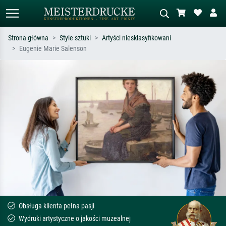
Strona główna
Style sztuki
Artyści niesklasyfikowani
Eugenie Marie Salenson
Wyszukiwanie standardowe
Wyszukiwanie obrazów AI
Szukaj wg artysty, tytułu lub stylu – np.
Opisz scenę – np. zielona łąka,
Monet, Gwiaździsta noc,
abstrakcja z czerwienią, ciemny olej,
impresjonizm, fala Hokusaia, akt.
stojący akt obok drzewa.
Obsługa klienta pełna pasji
Wydruki artystyczne o jakości muzealnej