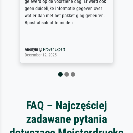
erd op de voorziene dag. Er werd ook
unbeschad
duidelijke informatie gegeven over
unser letz
r dan met het pakket ging gebeuren.
Dank!
 absoluut te mijden
ym
@
ProvenExpert
Reinhold,
ber 12, 2025
April 22, 20
FAQ – Najczęściej
zadawane pytania
dotyczące Meisterdrucke