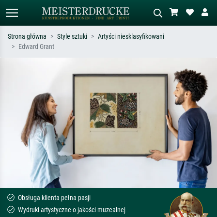
Strona główna
Style sztuki
Artyści niesklasyfikowani
Edward Grant
Wyszukiwanie standardowe
Wyszukiwanie obrazów AI
Szukaj wg artysty, tytułu lub stylu – np.
Opisz scenę – np. zielona łąka,
Monet, Gwiaździsta noc,
abstrakcja z czerwienią, ciemny olej,
impresjonizm, fala Hokusaia, akt.
stojący akt obok drzewa.
Obsługa klienta pełna pasji
Wydruki artystyczne o jakości muzealnej