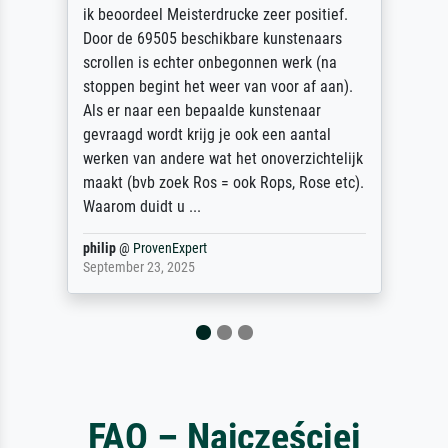
ief.
Die Zufriedenheit ist auch nicht dadurch
ars
getrübt, dass das Bild entgegen einer
na
angegebenen Lieferanschrift (sollte eine
aan).
Überraschung für die normannische
Ehefrau sein zum Hochzeits- gleichzeitig
al
auch Geburtstag sein) doch nach zu Haus
telijk
zugestellt wurde.
e etc).
Jürgen
@
ProvenExpert
April 22, 2026
FAQ – Najczęściej