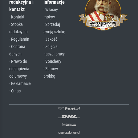
redakcyjna i
informacje
kontakt
· Własny
· Kontakt
motyw
· Stopka
· Sprzedaj
redakcyjna
swoją sztukę
· Regulamin
· Jakość
· Ochrona
· Zdjęcia
danych
naszej pracy
· Prawo do
· Vouchery
odstąpienia
· Zamów
od umowy
próbkę
· Reklamacje
· O nas