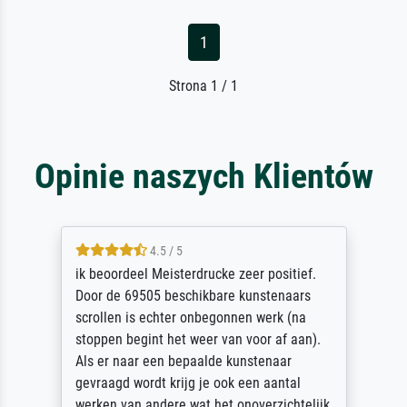
1
Strona 1 / 1
Opinie naszych Klientów
5 / 5
Die Zufriedenheit ist auch nicht dadurch
getrübt, dass das Bild entgegen einer
angegebenen Lieferanschrift (sollte eine
Überraschung für die normannische
Ehefrau sein zum Hochzeits- gleichzeitig
auch Geburtstag sein) doch nach zu Hause
zugestellt wurde.