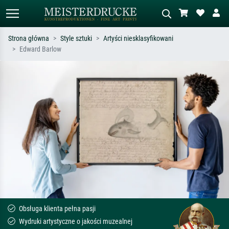
Strona główna
Style sztuki
Artyści niesklasyfikowani
Edward Barlow
Wyszukiwanie standardowe
Wyszukiwanie obrazów AI
Szukaj wg artysty, tytułu lub stylu – np.
Opisz scenę – np. zielona łąka,
Monet, Gwiaździsta noc,
abstrakcja z czerwienią, ciemny olej,
impresjonizm, fala Hokusaia, akt.
stojący akt obok drzewa.
Obsługa klienta pełna pasji
Wydruki artystyczne o jakości muzealnej