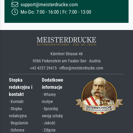
support@meisterdrucke.com
Mo-Do: 7:00 - 16:00 | Fr: 7:00 - 13:00
Kärntner Strasse 46
9586 Finkenstein am Faaker See · Austria
+43 4257 29415 · office@meisterdrucke.com
Stopka
Dodatkowe
redakcyjna i
informacje
kontakt
· Własny
· Kontakt
motyw
· Stopka
· Sprzedaj
redakcyjna
swoją sztukę
· Regulamin
· Jakość
· Ochrona
· Zdjęcia