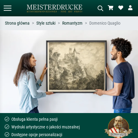
Strona główna
Style sztuki
Romantyzm
Domenico Quaglio
Wyszukiwanie standardowe
Wyszukiwanie obrazów AI
Szukaj wg artysty, tytułu lub stylu – np.
Opisz scenę – np. zielona łąka,
Monet, Gwiaździsta noc,
abstrakcja z czerwienią, ciemny olej,
impresjonizm, fala Hokusaia, akt.
stojący akt obok drzewa.
Obsługa klienta pełna pasji
Wydruki artystyczne o jakości muzealnej
Dostępne opcje personalizacji