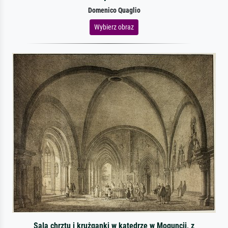
Domenico Quaglio
Wybierz obraz
Sala chrztu i krużganki w katedrze w Moguncji, z