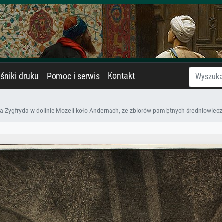
Kontakt
śniki druku
Pomoc i serwis
yna Zygfryda w dolinie Mozeli koło Andernach, ze zbiorów pamiętnych średniowie