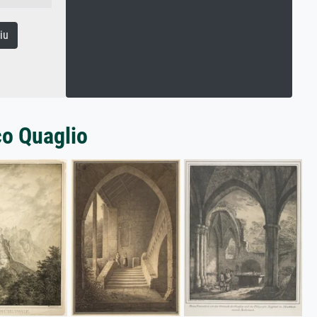
iu
co Quaglio