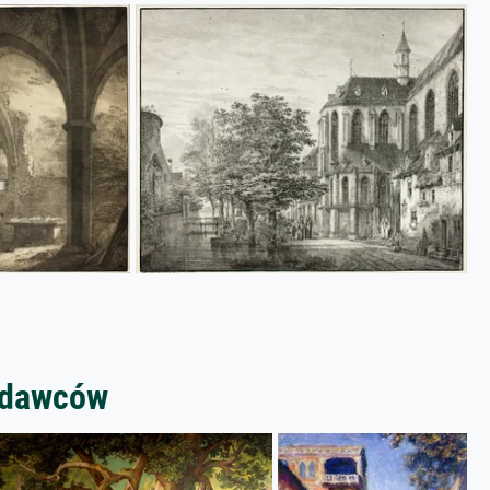
zedawców