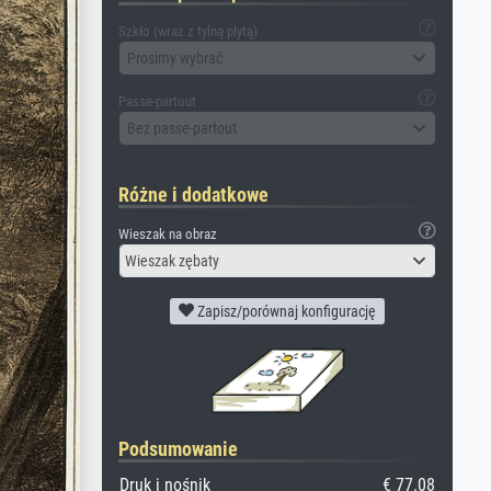
Szkło (wraz z tylną płytą)
Prosimy wybrać
Passe-partout
Bez passe-partout
Różne i dodatkowe
Wieszak na obraz
Wieszak zębaty
Zapisz/porównaj konfigurację
Podsumowanie
Druk i nośnik
€ 77.08