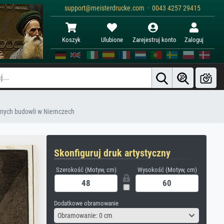
support@meisterdrucke.com · 0043 4257 29415
Koszyk
Ulubione
Zarejestruj konto
Zaloguj
cznych budowli w Niemczech
Skonfiguruj druk artystyczny
Szerokość (Motyw, cm)
Wysokość (Motyw, cm)
Dodatkowe obramowanie
Obramowanie: 0 cm