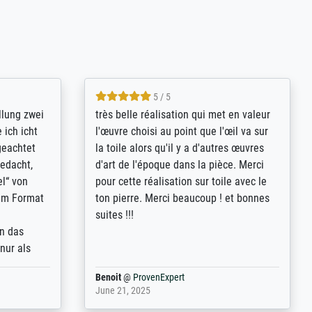
5 / 5
rives to
eine große Auswahl an Bildern und
d provides
deren Reproduktionsmöglichkeiten;
n the best
wurde sehr gut durch die einzelnen
ed by the
Bestellkriterien geführt, verständliche
st
Erklärungen, z.B. mit Bilddarstellungen,
 from, and
werde auf jeden Fall meine guten
 also with
Erfahrungen weitergeben.
t in that
ded!
Anonym
@
ProvenExpert
May 13, 2026