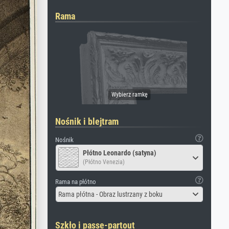
Rama
Nośnik i blejtram
Nośnik
Płótno Leonardo (satyna)
(Płótno Venezia)
Rama na płótno
Rama płótna - Obraz lustrzany z boku
Szkło i passe-partout