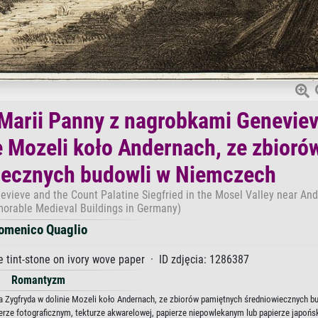
 Marii Panny z nagrobkami Geneviev
e Mozeli koło Andernach, ze zbioró
iecznych budowli w Niemczech
evieve and the Count Palatine Siegfried in the Mosel Valley near An
morable Medieval Buildings in Germany)
omenico Quaglio
e tint-stone on ivory wove paper · ID zdjęcia: 1286387
Romantyzm
na Zygfryda w dolinie Mozeli koło Andernach, ze zbiorów pamiętnych średniowiecznych b
erze fotograficznym, tekturze akwarelowej, papierze niepowlekanym lub papierze japońs