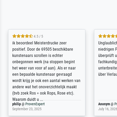
5 / 5
Die Zufriedenheit ist auch nicht dadurch
Excellent 
getrübt, dass das Bild entgegen einer
selection,
angegebenen Lieferanschrift (sollte
were easy, 
eine Überraschung für die normannische
the item it
Ehefrau sein zum Hochzeits- gleichzeitig
am based i
auch Geburtstag sein) doch nach zu
searching f
Hause zugestellt wurde.
impressed 
quality.
Jürgen
@
ProvenExpert
SJL
@
Prove
April 22, 2026
December 2,