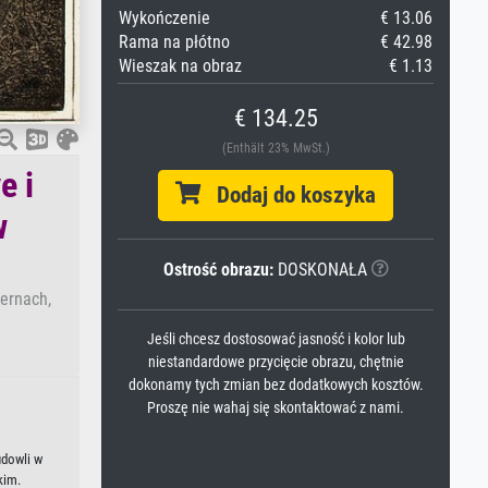
Wykończenie
€ 13.06
Rama na płótno
€ 42.98
Wieszak na obraz
€ 1.13
€ 134.25
(Enthält 23% MwSt.)
e i
Dodaj do koszyka
w
Ostrość obrazu:
DOSKONAŁA
dernach,
Jeśli chcesz dostosować jasność i kolor lub
niestandardowe przycięcie obrazu, chętnie
dokonamy tych zmian bez dodatkowych kosztów.
Proszę nie wahaj się skontaktować z nami.
udowli w
kim.