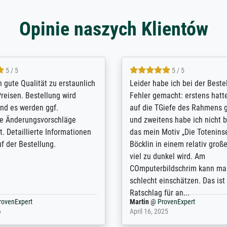
Opinie naszych Klientów
5 / 5
5 / 5
/ Highly recommended. The
The team at Meisterdrucke st
 ordering and payment process
meet its clients demands, an
shipping was efficient and
expert advice on how to obtai
self exceeds expectations. I
results for the prints request
n the UK and found the site
client. The company has a va
or a specific print - I am very
repertoire of prints to choose
with the service and the
will provide excellent service
regards to prints which are no
repertoire. Highly recommen
nExpert
Anonym
@
ProvenExpert
 2025
April 22, 2026