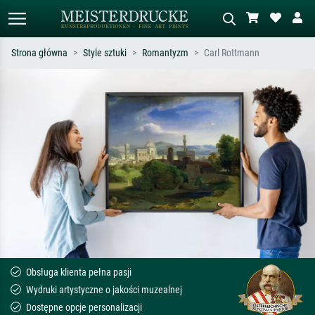
Strona główna
Style sztuki
Romantyzm
Carl Rottmann
Wyszukiwanie standardowe
Wyszukiwanie obrazów AI
Szukaj wg artysty, tytułu lub stylu – np.
Opisz scenę – np. zielona łąka,
Monet, Gwiaździsta noc,
abstrakcja z czerwienią, ciemny olej,
impresjonizm, fala Hokusaia, akt.
stojący akt obok drzewa.
Obsługa klienta pełna pasji
Wydruki artystyczne o jakości muzealnej
Dostępne opcje personalizacji