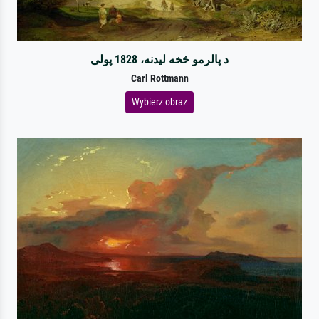
د پالرمو څخه لیدنه، 1828 پولی
Carl Rottmann
Wybierz obraz