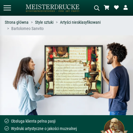
Strona główna
Style sztuki
Artyści niesklasyfikowani
Bartolomeo Sanvito
Wyszukiwanie standardowe
Wyszukiwanie obrazów AI
Szukaj wg artysty, tytułu lub stylu – np.
Opisz scenę – np. zielona łąka,
Monet, Gwiaździsta noc,
abstrakcja z czerwienią, ciemny olej,
impresjonizm, fala Hokusaia, akt.
stojący akt obok drzewa.
Obsługa klienta pełna pasji
Wydruki artystyczne o jakości muzealnej