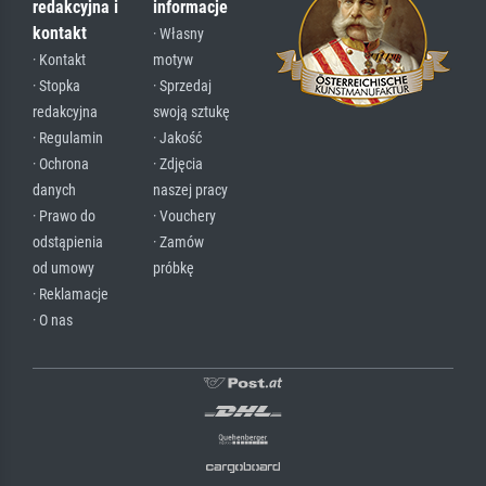
redakcyjna i
informacje
kontakt
· Własny
· Kontakt
motyw
· Stopka
· Sprzedaj
redakcyjna
swoją sztukę
· Regulamin
· Jakość
· Ochrona
· Zdjęcia
danych
naszej pracy
· Prawo do
· Vouchery
odstąpienia
· Zamów
od umowy
próbkę
· Reklamacje
· O nas