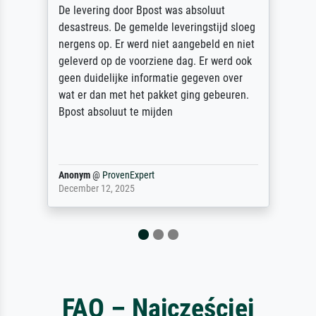
vering door Bpost was absoluut
Sehr gute
treus. De gemelde leveringstijd sloeg
des Rahme
ns op. Er werd niet aangebeld en niet
sorgfältig
erd op de voorziene dag. Er werd ook
unbeschad
duidelijke informatie gegeven over
unser letz
r dan met het pakket ging gebeuren.
Dank!
 absoluut te mijden
ym
@
ProvenExpert
Reinhold,
ber 12, 2025
April 22, 20
FAQ – Najczęściej