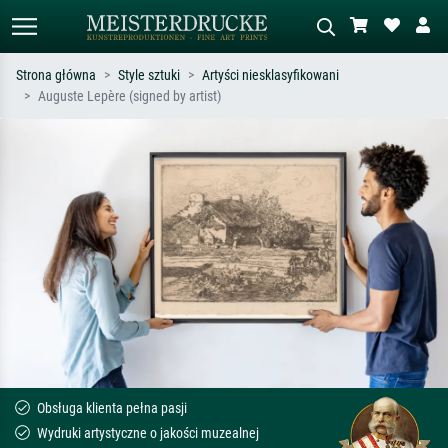
Strona główna
Style sztuki
Artyści niesklasyfikowani
Auguste Lepère (signed by artist)
Wyszukiwanie standardowe
Wyszukiwanie obrazów AI
Szukaj wg artysty, tytułu lub stylu – np.
Opisz scenę – np. zielona łąka,
Monet, Gwiaździsta noc,
abstrakcja z czerwienią, ciemny olej,
impresjonizm, fala Hokusaia, akt.
stojący akt obok drzewa.
Obsługa klienta pełna pasji
Wydruki artystyczne o jakości muzealnej