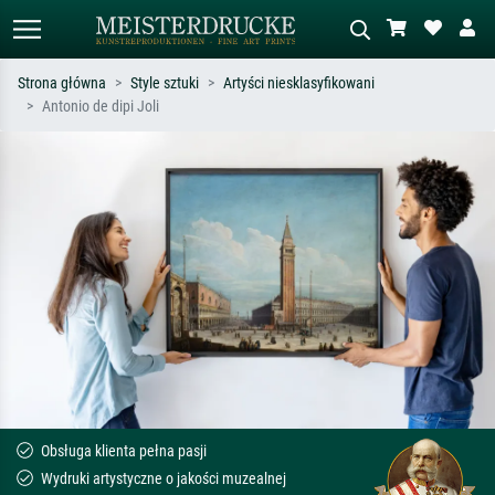
Strona główna
Style sztuki
Artyści niesklasyfikowani
Antonio de dipi Joli
Wyszukiwanie standardowe
Wyszukiwanie obrazów AI
Szukaj wg artysty, tytułu lub stylu – np.
Opisz scenę – np. zielona łąka,
Monet, Gwiaździsta noc,
abstrakcja z czerwienią, ciemny olej,
impresjonizm, fala Hokusaia, akt.
stojący akt obok drzewa.
Obsługa klienta pełna pasji
Wydruki artystyczne o jakości muzealnej