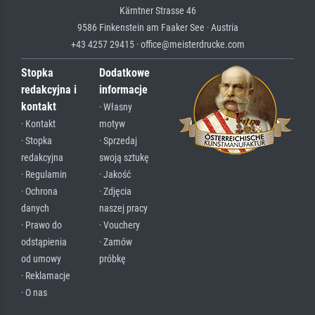
Kärntner Strasse 46
9586 Finkenstein am Faaker See · Austria
+43 4257 29415 · office@meisterdrucke.com
Stopka
Dodatkowe
redakcyjna i
informacje
kontakt
· Własny
· Kontakt
motyw
· Stopka
· Sprzedaj
redakcyjna
swoją sztukę
· Regulamin
· Jakość
· Ochrona
· Zdjęcia
danych
naszej pracy
· Prawo do
· Vouchery
odstąpienia
· Zamów
od umowy
próbkę
· Reklamacje
· O nas