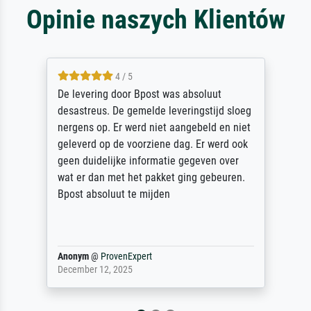
Opinie naszych Klientów
5 / 5
was absoluut
Sehr gute Qualität des Lein
leveringstijd sloeg
des Rahmens! Unser Bild wur
t aangebeld en niet
sorgfältig und sicher verpack
e dag. Er werd ook
unbeschadet bei uns ankam. 
tie gegeven over
unser letzter Meisterdruck se
et ging gebeuren.
Dank!
n
Reinhold,
@
ProvenExpert
April 22, 2026