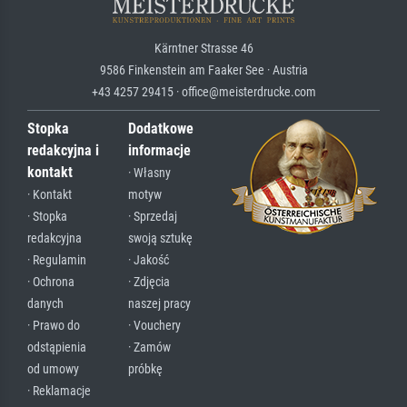
Kärntner Strasse 46
9586 Finkenstein am Faaker See · Austria
+43 4257 29415 · office@meisterdrucke.com
Stopka
Dodatkowe
redakcyjna i
informacje
kontakt
· Własny
· Kontakt
motyw
· Stopka
· Sprzedaj
redakcyjna
swoją sztukę
· Regulamin
· Jakość
· Ochrona
· Zdjęcia
danych
naszej pracy
· Prawo do
· Vouchery
odstąpienia
· Zamów
od umowy
próbkę
· Reklamacje