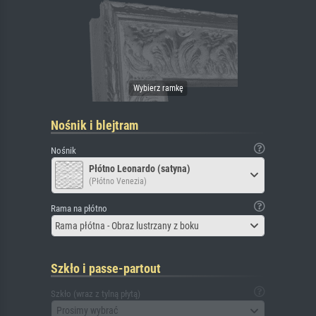
Nośnik i blejtram
Nośnik
Płótno Leonardo (satyna)
(Płótno Venezia)
Rama na płótno
Rama płótna - Obraz lustrzany z boku
Szkło i passe-partout
Szkło (wraz z tylną płytą)
Prosimy wybrać