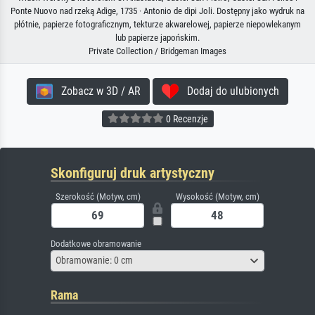
Ponte Nuovo nad rzeką Adige, 1735 · Antonio de dipi Joli. Dostępny jako wydruk na
płótnie, papierze fotograficznym, tekturze akwarelowej, papierze niepowlekanym
lub papierze japońskim.
Private Collection / Bridgeman Images
Zobacz w 3D / AR
Dodaj do ulubionych
0 Recenzje
Skonfiguruj druk artystyczny
Szerokość (Motyw, cm)
Wysokość (Motyw, cm)
Dodatkowe obramowanie
Obramowanie: 0 cm
Rama