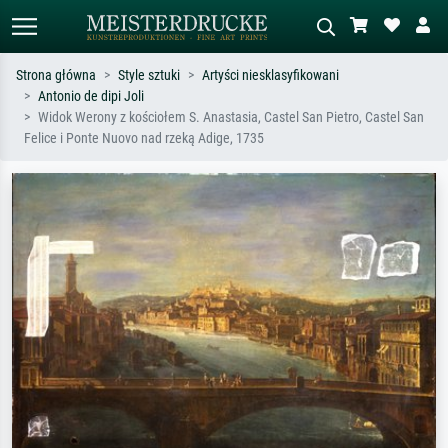
Strona główna
Style sztuki
Artyści niesklasyfikowani
Antonio de dipi Joli
Wyszukiwanie standardowe
Wyszukiwanie obrazów AI
Widok Werony z kościołem S. Anastasia, Castel San Pietro, Castel San
Felice i Ponte Nuovo nad rzeką Adige, 1735
Szukaj wg artysty, tytułu lub stylu – np.
Opisz scenę – np. zielona łąka,
Monet, Gwiaździsta noc,
abstrakcja z czerwienią, ciemny olej,
impresjonizm, fala Hokusaia, akt.
stojący akt obok drzewa.