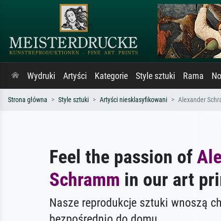
Wydruki
Artyści
Kategorie
Style sztuki
Rama
No
Strona główna
Style sztuki
Artyści niesklasyfikowani
Alexander Sch
Feel the passion of
Al
Schramm
in our art pri
Nasze reprodukcje sztuki wnoszą c
bezpośrednio do domu.