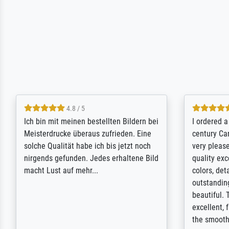
5 / 5
Rundum positive Erfahrung. Die
The team a
Ausführung des Auftrags hat eine Weile
meet its c
gedauert, die angekündigte Lieferzeit
expert adv
wurde aber letztlich sogar etwas
results for
unterschritten. Die Qualität des Papiers
client. Th
und des Drucks (Farben, Details usw.) ist
repertoire 
nicht nur gut, sondern hervorragend.
will provid
Selbst ein Druck ist damit ein Kunstwerk
regards to 
im eigenen Sinne. Definitiv den Pre...
repertoire