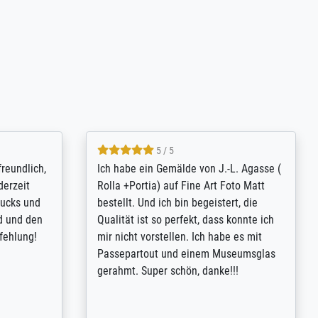
4.8 / 5
tomer
Qualité absolument irréprochable.
inting is
Extraordinaire diversité des thèmes
inguish
abordés et personnalisation des
 my go-to
demandes (recadrage, réajustement des
m now on -
couleurs). Relation clientèle parfaite.
xcellent -
Transport, réception sans aucun
 the work
problème. Merci à toute l'équipe ! Hervé
port