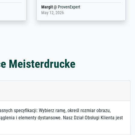
Anonym
@
ProvenExpert
March 31, 2025
ce Meisterdrucke
asnych specyfikacji: Wybierz ramę, określ rozmiar obrazu,
ąglenia i elementy dystansowe. Nasz Dział Obsługi Klienta jest