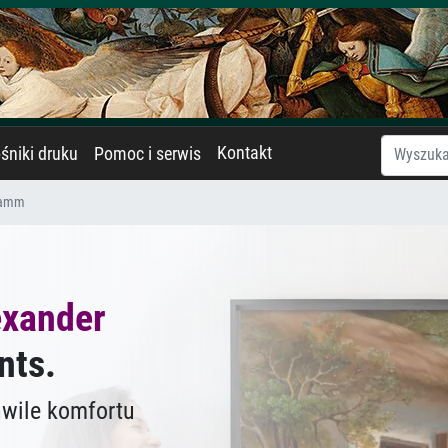
Kontakt
śniki druku
Pomoc i serwis
ramm
exander
nts.
hwile komfortu