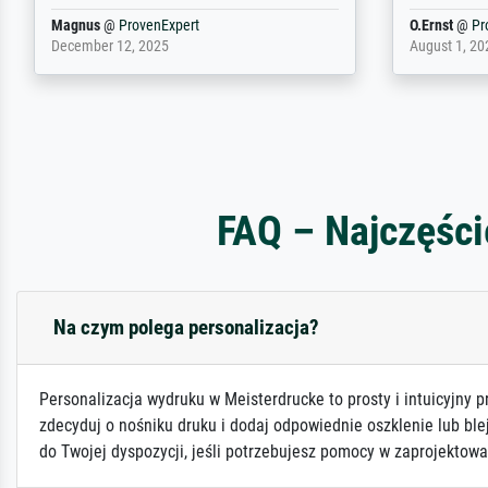
Dr.
@
ProvenExpert
Anonym
@
P
February 3, 2026
April 22, 202
FAQ – Najczęści
Na czym polega personalizacja?
Personalizacja wydruku w Meisterdrucke to prosty i intuicyjny p
zdecyduj o nośniku druku i dodaj odpowiednie oszklenie lub ble
do Twojej dyspozycji, jeśli potrzebujesz pomocy w zaprojektowa