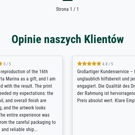
Strona 1 / 1
Opinie naszych Klientów
5 / 5
5 / 5
t Meisterdrucke strives to
Outstanding quality and cus
lients demands, and provides
support. - the quality of the pr
ice on how to obtain the best
excellent and difficult to dist
 the prints requested by the
from the real thing; it will be
e company has a vast
for high-quality art prints fro
of prints to choose from, and
the quality of the framing is e
e excellent service also with
the customisation options for
prints which are not in that
are broad - the customer sup
. Highly recommended!
colleagues are truly super...