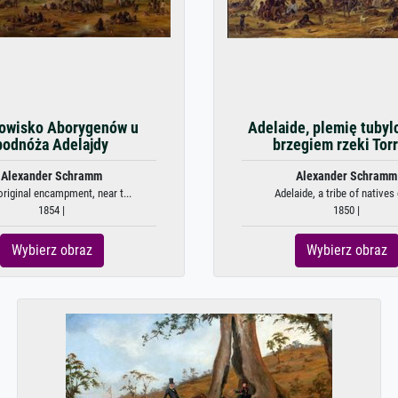
owisko Aborygenów u
Adelaide, plemię tubyl
podnóża Adelajdy
brzegiem rzeki Tor
Alexander Schramm
Alexander Schramm
riginal encampment, near t...
Adelaide, a tribe of natives 
1854 |
1850 |
Wybierz obraz
Wybierz obraz