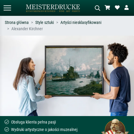
Strona główna
Style sztuki
Artyści niesklasyfikowani
Alexander Kirchner
Wyszukiwanie standardowe
Wyszukiwanie obrazów AI
Szukaj wg artysty, tytułu lub stylu – np.
Opisz scenę – np. zielona łąka,
Monet, Gwiaździsta noc,
abstrakcja z czerwienią, ciemny olej,
impresjonizm, fala Hokusaia, akt.
stojący akt obok drzewa.
Obsługa klienta pełna pasji
Wydruki artystyczne o jakości muzealnej