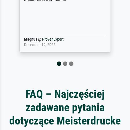
(Farben, Details usw.) ist nicht nur gut,
sondern hervorragend. Selbst ein Druck ist
damit ein Kunstwerk im eigenen Sinne.
Definitiv den Pre...
Dr.
@
ProvenExpert
February 3, 2026
FAQ – Najczęściej
zadawane pytania
dotyczące Meisterdrucke