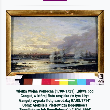
Wielka Wojna Północna (1700-1721): „Bitwa pod
Gangut, w której flota rosyjska (w tym kirys
Gangut) wygrała flotę szwedzką 07.08.1714”
Obraz Aleksieja Pietrowicza Bogolubowa
(Bogoliubowa lub Bogoliubowa) ) (1824-1896)