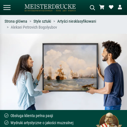
Strona główna
Style sztuki
Artyści niesklasyfikowani
Aleksei Petrovich Bogolyubov
Wyszukiwanie standardowe
Wyszukiwanie obrazów AI
Szukaj wg artysty, tytułu lub stylu – np.
Opisz scenę – np. zielona łąka,
Monet, Gwiaździsta noc,
abstrakcja z czerwienią, ciemny olej,
impresjonizm, fala Hokusaia, akt.
stojący akt obok drzewa.
Obsługa klienta pełna pasji
Wydruki artystyczne o jakości muzealnej