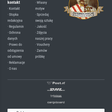
kontakt
· Własny
· Kontakt
motyw
· Stopka
· Sprzedaj
redakcyjna
swoją sztukę
· Regulamin
· Jakość
· Ochrona
· Zdjęcia
danych
naszej pracy
· Prawo do
· Vouchery
odstąpienia
· Zamów
od umowy
próbkę
· Reklamacje
· O nas