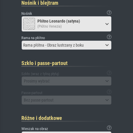
Nośnik i blejtram
Nośnik
Płótno Leonardo (satyna)
(Płótno Venezia)
Rama na płótno
Rama płótna - Obraz lustrzany z boku
Szkło i passe-partout
Szkło (wraz z tylną płytą)
Prosimy wybrać
Passe-partout
Bez passe-partout
Różne i dodatkowe
Wieszak na obraz