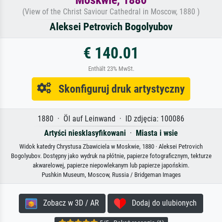
Moskwie, 1880
(View of the Christ Saviour Cathedral in Moscow, 1880 )
Aleksei Petrovich Bogolyubov
€ 140.01
Enthält 23% MwSt.
Skonfiguruj druk artystyczny
1880 · Öl auf Leinwand · ID zdjęcia: 100086
Artyści niesklasyfikowani
·
Miasta i wsie
Widok katedry Chrystusa Zbawiciela w Moskwie, 1880 · Aleksei Petrovich
Bogolyubov. Dostępny jako wydruk na płótnie, papierze fotograficznym, tekturze
akwarelowej, papierze niepowlekanym lub papierze japońskim.
Pushkin Museum, Moscow, Russia / Bridgeman Images
Zobacz w 3D / AR
Dodaj do ulubionych