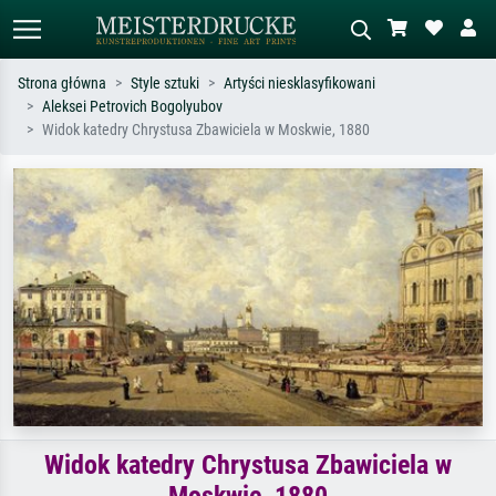
Strona główna
Style sztuki
Artyści niesklasyfikowani
Aleksei Petrovich Bogolyubov
Wyszukiwanie standardowe
Wyszukiwanie obrazów AI
Widok katedry Chrystusa Zbawiciela w Moskwie, 1880
Szukaj wg artysty, tytułu lub stylu – np.
Opisz scenę – np. zielona łąka,
Monet, Gwiaździsta noc,
abstrakcja z czerwienią, ciemny olej,
impresjonizm, fala Hokusaia, akt.
stojący akt obok drzewa.
Widok katedry Chrystusa Zbawiciela w