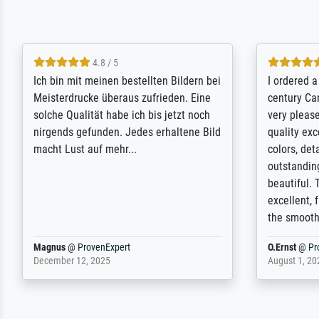
5 / 5
Rundum positive Erfahrung. Die
The team a
Ausführung des Auftrags hat eine Weile
meet its c
gedauert, die angekündigte Lieferzeit
expert adv
wurde aber letztlich sogar etwas
results for
unterschritten. Die Qualität des Papiers
client. Th
und des Drucks (Farben, Details usw.) ist
repertoire 
nicht nur gut, sondern hervorragend.
will provid
Selbst ein Druck ist damit ein Kunstwerk
regards to 
im eigenen Sinne. Definitiv den Pre...
repertoire
Dr.
@
ProvenExpert
Anonym
@
P
February 3, 2026
April 22, 202