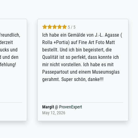
4.8 / 5
tomer
Qualité absolument irréprochable.
inting is
Extraordinaire diversité des thèmes
inguish
abordés et personnalisation des
 my go-to
demandes (recadrage, réajustement des
m now on -
couleurs). Relation clientèle parfaite.
xcellent -
Transport, réception sans aucun
 the work
problème. Merci à toute l'équipe ! Hervé
port
Anonym
@
ProvenExpert
March 31, 2025