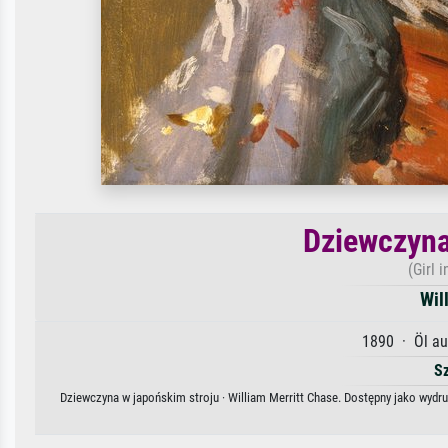
Dziewczyna
(Girl
Wil
1890 · Öl au
S
Dziewczyna w japońskim stroju · William Merritt Chase. Dostępny jako wydru