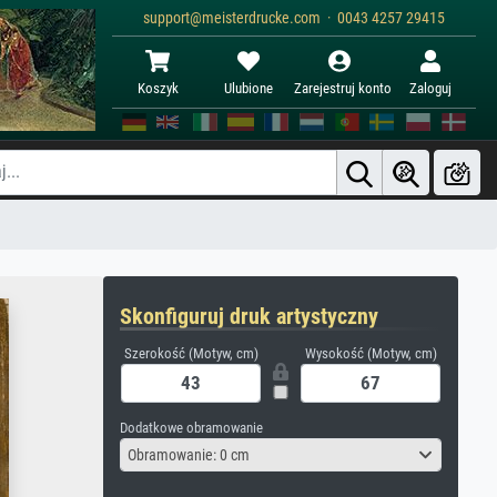
support@meisterdrucke.com · 0043 4257 29415
Koszyk
Ulubione
Zarejestruj konto
Zaloguj
Skonfiguruj druk artystyczny
Szerokość (Motyw, cm)
Wysokość (Motyw, cm)
Dodatkowe obramowanie
Obramowanie: 0 cm