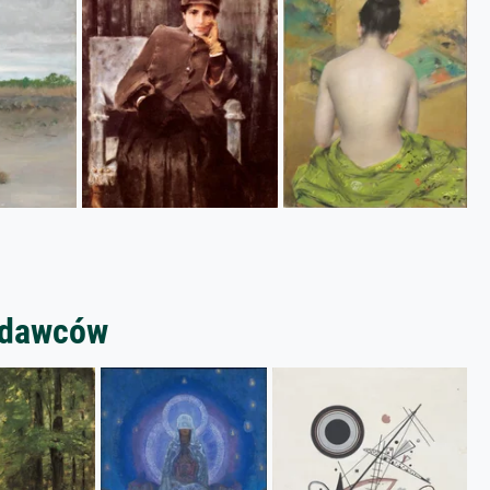
zedawców