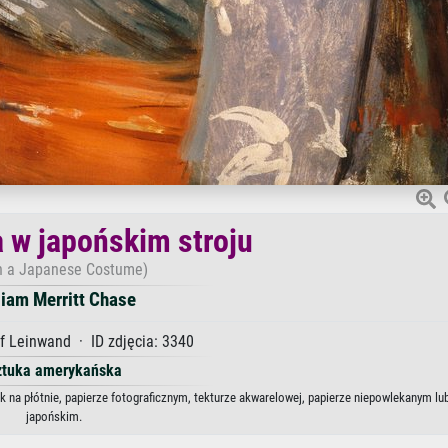
 w japońskim stroju
 in a Japanese Costume)
liam Merritt Chase
f Leinwand · ID zdjęcia: 3340
ztuka amerykańska
k na płótnie, papierze fotograficznym, tekturze akwarelowej, papierze niepowlekanym lu
japońskim.