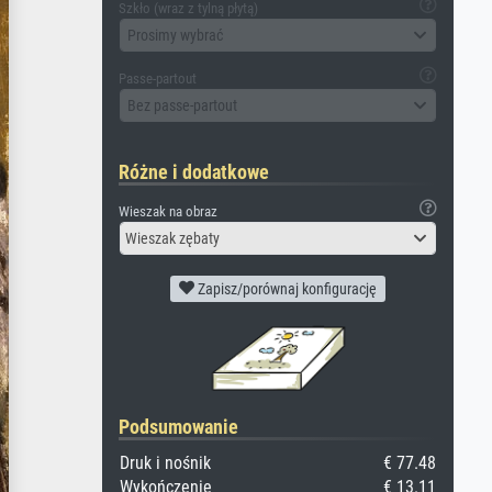
Szkło (wraz z tylną płytą)
Prosimy wybrać
Passe-partout
Bez passe-partout
Różne i dodatkowe
Wieszak na obraz
Wieszak zębaty
Zapisz/porównaj konfigurację
Podsumowanie
Druk i nośnik
€ 77.48
Wykończenie
€ 13.11