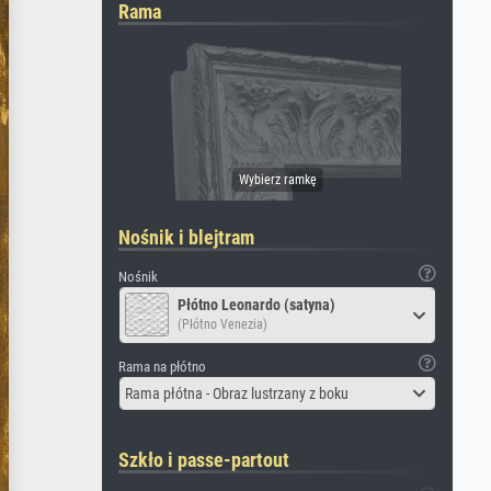
Rama
Nośnik i blejtram
Nośnik
Płótno Leonardo (satyna)
(Płótno Venezia)
Rama na płótno
Rama płótna - Obraz lustrzany z boku
Szkło i passe-partout