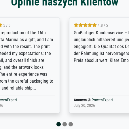
Opinie naszych Klientów
5 / 5
5 / 5
t Meisterdrucke strives to
Outstanding quality and cus
lients demands, and provides
support. - the quality of the pr
ice on how to obtain the best
excellent and difficult to dist
 the prints requested by the
from the real thing; it will be
e company has a vast
for high-quality art prints fro
of prints to choose from, and
the quality of the framing is e
e excellent service also with
the customisation options for
prints which are not in that
are broad - the customer sup
. Highly recommended!
colleagues are truly super...
rovenExpert
Anonym
@
ProvenExpert
6
January 12, 2026