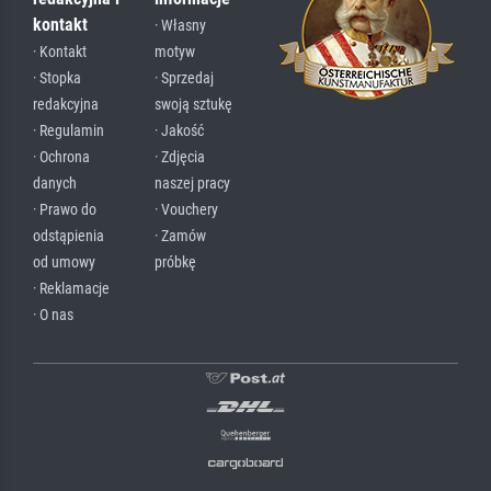
kontakt
· Własny
· Kontakt
motyw
· Stopka
· Sprzedaj
redakcyjna
swoją sztukę
· Regulamin
· Jakość
· Ochrona
· Zdjęcia
danych
naszej pracy
· Prawo do
· Vouchery
odstąpienia
· Zamów
od umowy
próbkę
· Reklamacje
· O nas