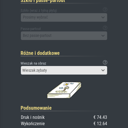
Szkło i passe-partout
Szkło (wraz z tylną płytą)
Prosimy wybrać
Passe-partout
Bez passe-partout
Różne i dodatkowe
Wieszak na obraz
Wieszak zębaty
Podsumowanie
Druk i nośnik
€ 74.43
Wykończenie
€ 12.64