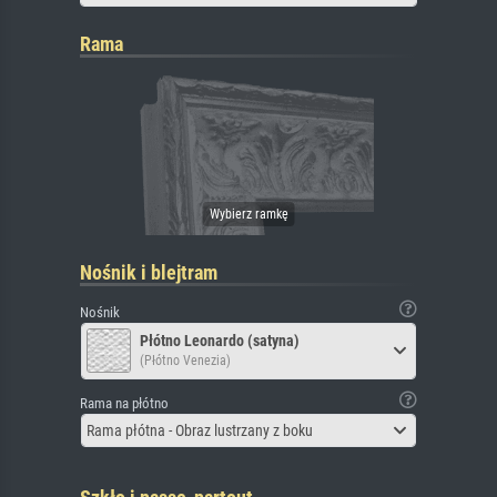
Rama
Nośnik i blejtram
Nośnik
Płótno Leonardo (satyna)
(Płótno Venezia)
Rama na płótno
Rama płótna - Obraz lustrzany z boku