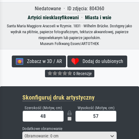
Niedatowane · ID zdjęcia: 804360
Artyści niesklasyfikowani
·
Miasta i wsie
Santa Maria Maggiore Aracoeli w Rzymie. 1831 · Wilhelm Brücke. Dostępny jako
wydruk na płótnie, papierze fotograficznym, tekturze akwarelowej, papierze
niepowlekanym lub papierze japońskim.
Museum Folkwang Essen/ARTOTHEK
Zobacz w 3D / AR
Dodaj do ulubionych
0 Recenzje
Skonfiguruj druk artystyczny
Szerokość (Motyw, cm)
Wysokość (Motyw, cm)
Dodatkowe obramowanie
Obramowanie: 0 cm