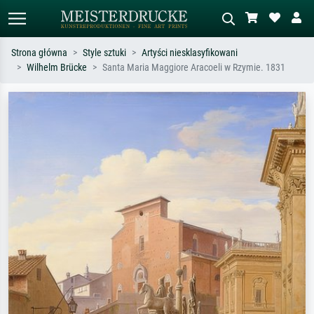
Strona główna
Style sztuki
Artyści niesklasyfikowani
Wilhelm Brücke
Santa Maria Maggiore Aracoeli w Rzymie. 1831
Wyszukiwanie standardowe
Wyszukiwanie obrazów AI
Szukaj wg artysty, tytułu lub stylu – np.
Opisz scenę – np. zielona łąka,
Monet, Gwiaździsta noc,
abstrakcja z czerwienią, ciemny olej,
impresjonizm, fala Hokusaia, akt.
stojący akt obok drzewa.