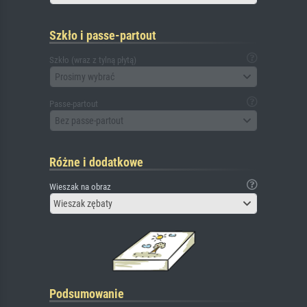
Szkło i passe-partout
Szkło (wraz z tylną płytą)
Prosimy wybrać
Passe-partout
Bez passe-partout
Różne i dodatkowe
Wieszak na obraz
Wieszak zębaty
Podsumowanie