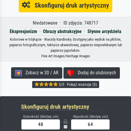
Skonfiguruj druk artystyczny
Niedatowane · ID zdjęcia: 748717
Ekspresjonizm
·
Obrazy abstrakcyjne
·
Słynne arcydzieła
Kolorowe w trójkącie · Wassily Kandinsky. Dostępny jako wydruk na płótnie,
papierze fotograficznym, tekturze akwarelowej, papierze niepowlekanym lub
papierze japońskim.
Fine Art Images/Heritage Images
Zobacz w 3D / AR
Dodaj do ulubionych
5/5 · Pokaż recenzje (5)
Skonfiguruj druk artystyczny
Szerokość (Motyw, cm)
Wysokość (Motyw, cm)