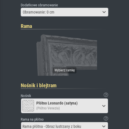
Dodatkowe obramowanie
Obramowanie: 0 cm
Rama
Nośnik i blejtram
Nośnik
Płótno Leonardo (satyna)
(Płótno Venezia)
Rama na płótno
Rama płótna - Obraz lustrzany z boku