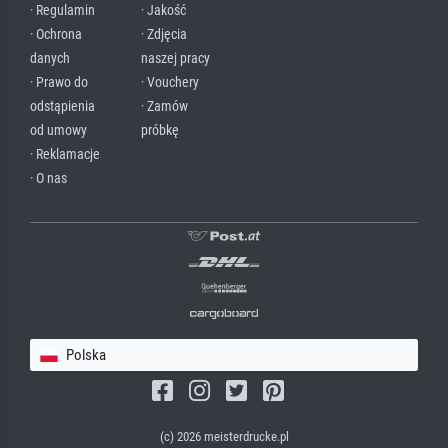
· Regulamin
· Jakość
· Ochrona
· Zdjęcia
danych
naszej pracy
· Prawo do
· Vouchery
odstąpienia
· Zamów
od umowy
próbkę
· Reklamacje
· O nas
Polska
(c) 2026 meisterdrucke.pl