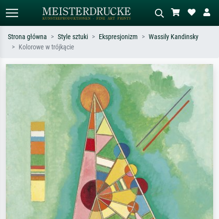
Strona główna
Style sztuki
Ekspresjonizm
Wassily Kandinsky
Kolorowe w trójkącie
Wyszukiwanie standardowe
Wyszukiwanie obrazów AI
Szukaj wg artysty, tytułu lub stylu – np.
Opisz scenę – np. zielona łąka,
Monet, Gwiaździsta noc,
abstrakcja z czerwienią, ciemny olej,
impresjonizm, fala Hokusaia, akt.
stojący akt obok drzewa.