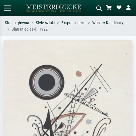
Strona główna
Style sztuki
Ekspresjonizm
Wassily Kandinsky
Blau (niebieski), 1922
Wyszukiwanie standardowe
Wyszukiwanie obrazów AI
Szukaj wg artysty, tytułu lub stylu – np.
Opisz scenę – np. zielona łąka,
Monet, Gwiaździsta noc,
abstrakcja z czerwienią, ciemny olej,
impresjonizm, fala Hokusaia, akt.
stojący akt obok drzewa.