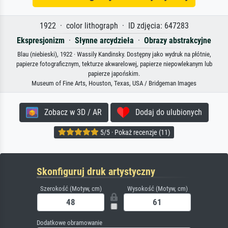
1922 · color lithograph · ID zdjęcia: 647283
Ekspresjonizm
·
Słynne arcydzieła
·
Obrazy abstrakcyjne
Blau (niebieski), 1922 · Wassily Kandinsky. Dostępny jako wydruk na płótnie,
papierze fotograficznym, tekturze akwarelowej, papierze niepowlekanym lub
papierze japońskim.
Museum of Fine Arts, Houston, Texas, USA / Bridgeman Images
Zobacz w 3D / AR
Dodaj do ulubionych
5/5 · Pokaż recenzje (11)
Skonfiguruj druk artystyczny
Szerokość (Motyw, cm)
Wysokość (Motyw, cm)
Dodatkowe obramowanie