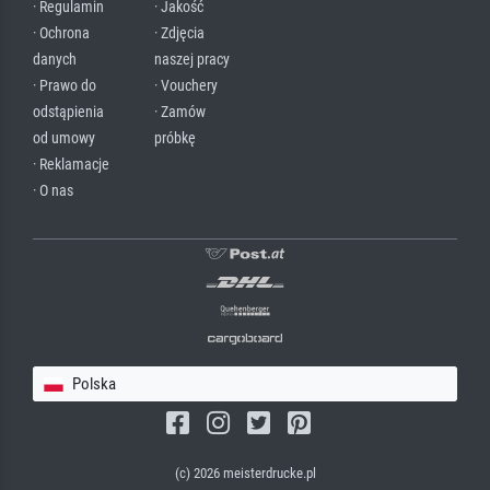
· Regulamin
· Jakość
· Ochrona
· Zdjęcia
danych
naszej pracy
· Prawo do
· Vouchery
odstąpienia
· Zamów
od umowy
próbkę
· Reklamacje
· O nas
Polska
(c) 2026 meisterdrucke.pl