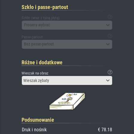
Szkło i passe-partout
Szkło (wraz z tylną płytą)
Prosimy wybrać
Passe-partout
Bez passe-partout
Różne i dodatkowe
Wieszak na obraz
Wieszak zębaty
Podsumowanie
Druk i nośnik
€ 78.18