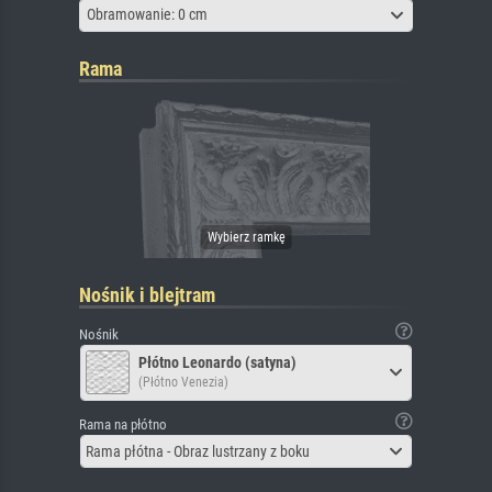
Obramowanie: 0 cm
Rama
Nośnik i blejtram
Nośnik
Płótno Leonardo (satyna)
(Płótno Venezia)
Rama na płótno
Rama płótna - Obraz lustrzany z boku