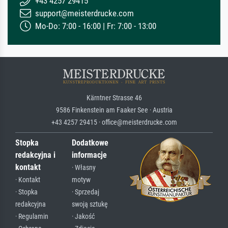
+43 4257 29415
support@meisterdrucke.com
Mo-Do: 7:00 - 16:00 | Fr: 7:00 - 13:00
Kärntner Strasse 46
9586 Finkenstein am Faaker See · Austria
+43 4257 29415 · office@meisterdrucke.com
Stopka
Dodatkowe
redakcyjna i
informacje
kontakt
· Własny
· Kontakt
motyw
· Stopka
· Sprzedaj
redakcyjna
swoją sztukę
· Regulamin
· Jakość