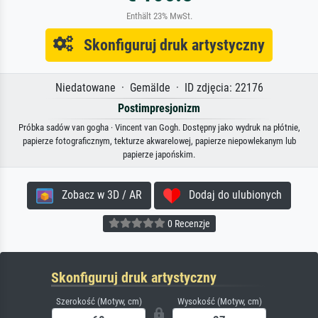
Enthält 23% MwSt.
Skonfiguruj druk artystyczny
Niedatowane · Gemälde · ID zdjęcia: 22176
Postimpresjonizm
Próbka sadów van gogha · Vincent van Gogh. Dostępny jako wydruk na płótnie,
papierze fotograficznym, tekturze akwarelowej, papierze niepowlekanym lub
papierze japońskim.
Zobacz w 3D / AR
Dodaj do ulubionych
0 Recenzje
Skonfiguruj druk artystyczny
Szerokość (Motyw, cm)
Wysokość (Motyw, cm)