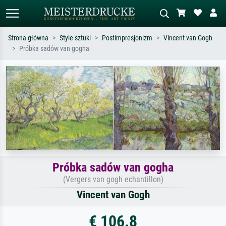
Strona główna
Style sztuki
Postimpresjonizm
Vincent van Gogh
Próbka sadów van gogha
Wyszukiwanie standardowe
Wyszukiwanie obrazów AI
Szukaj wg artysty, tytułu lub stylu – np.
Opisz scenę – np. zielona łąka,
Monet, Gwiaździsta noc,
abstrakcja z czerwienią, ciemny olej,
impresjonizm, fala Hokusaia, akt.
stojący akt obok drzewa.
Próbka sadów van gogha
(Vergers van gogh echantillon)
Vincent van Gogh
€ 106.8