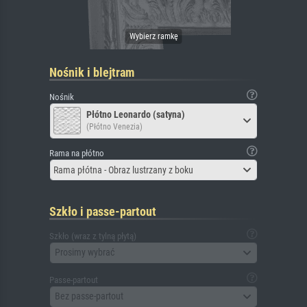
Nośnik i blejtram
Nośnik
Płótno Leonardo (satyna)
(Płótno Venezia)
Rama na płótno
Rama płótna - Obraz lustrzany z boku
Szkło i passe-partout
Szkło (wraz z tylną płytą)
Prosimy wybrać
Passe-partout
Bez passe-partout