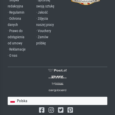
· Stopka
· Sprzedaj
redakcyjna
swoją sztukę
· Regulamin
· Jakość
· Ochrona
· Zdjęcia
danych
naszej pracy
· Prawo do
· Vouchery
odstąpienia
· Zamów
od umowy
próbkę
· Reklamacje
· O nas
Polska