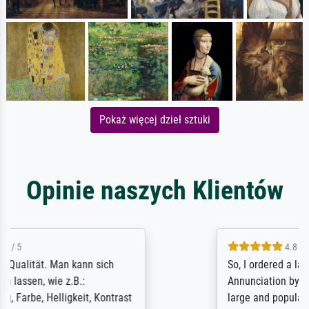
Pokaż więcej dzieł sztuki
Opinie naszych Klientów
4.8 / 5
So, I ordered a large print of The
Annunciation by Fra Angelico from a very
large and popular American "art/poster"