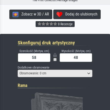
The Print Collector/Heritage Images
Zobacz w 3D / AR
Dodaj do ulubionych
0 Recenzje
Skonfiguruj druk artystyczny
Szerokość (Motyw, cm)
Wysokość (Motyw, cm)
Dodatkowe obramowanie
Obramowanie: 0 cm
Rama