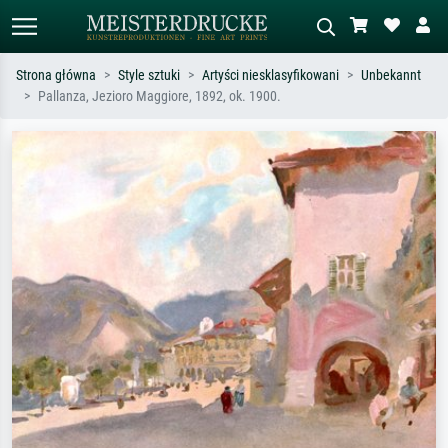
Strona główna
Style sztuki
Artyści niesklasyfikowani
Unbekannt
Pallanza, Jezioro Maggiore, 1892, ok. 1900.
Wyszukiwanie standardowe
Wyszukiwanie obrazów AI
Szukaj wg artysty, tytułu lub stylu – np.
Opisz scenę – np. zielona łąka,
Monet, Gwiaździsta noc,
abstrakcja z czerwienią, ciemny olej,
impresjonizm, fala Hokusaia, akt.
stojący akt obok drzewa.