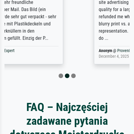
site advertising giclee print quality. The
quality for a large print was atrocious. They
refunded me when I sent pictures of the
blurry print vs. a Wikipedia commons
representation. They stated they couldn't
do ...
Anonym
@
ProvenExpert
December 4, 2025
FAQ – Najczęściej
zadawane pytania