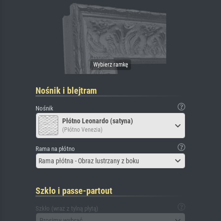
Nośnik i blejtram
Nośnik
Płótno Leonardo (satyna)
(Płótno Venezia)
Rama na płótno
Rama płótna - Obraz lustrzany z boku
Szkło i passe-partout
Szkło (wraz z tylną płytą)
Prosimy wybrać