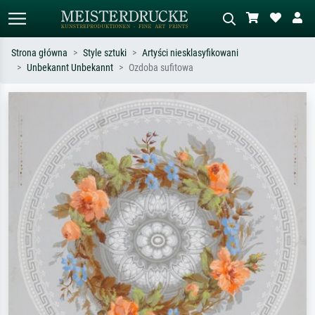
Strona główna
Style sztuki
Artyści niesklasyfikowani
Unbekannt Unbekannt
Ozdoba sufitowa
Wyszukiwanie standardowe
Wyszukiwanie obrazów AI
Szukaj wg artysty, tytułu lub stylu – np.
Opisz scenę – np. zielona łąka,
Monet, Gwiaździsta noc,
abstrakcja z czerwienią, ciemny olej,
impresjonizm, fala Hokusaia, akt.
stojący akt obok drzewa.