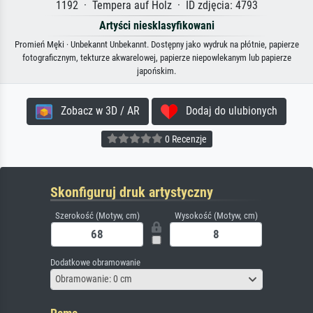
1192 · Tempera auf Holz · ID zdjęcia: 4793
Artyści niesklasyfikowani
Promień Męki · Unbekannt Unbekannt. Dostępny jako wydruk na płótnie, papierze
fotograficznym, tekturze akwarelowej, papierze niepowlekanym lub papierze
japońskim.
Zobacz w 3D / AR
Dodaj do ulubionych
0 Recenzje
Skonfiguruj druk artystyczny
Szerokość (Motyw, cm)
Wysokość (Motyw, cm)
Dodatkowe obramowanie
Obramowanie: 0 cm