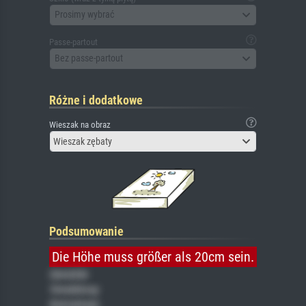
Prosimy wybrać
Passe-partout
Bez passe-partout
Różne i dodatkowe
Wieszak na obraz
Wieszak zębaty
Podsumowanie
Die Höhe muss größer als 20cm sein.
Gemälde
Veredelung
Keilrahmen