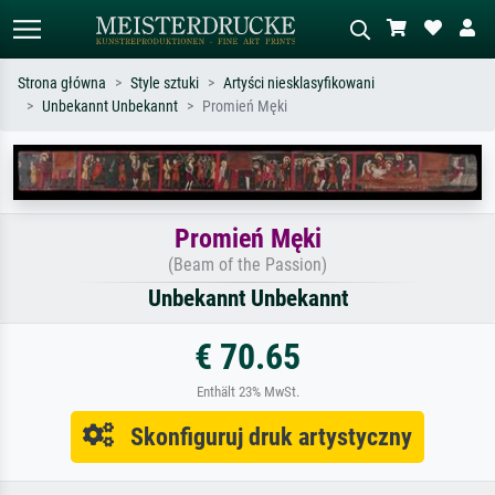
Strona główna
Style sztuki
Artyści niesklasyfikowani
Unbekannt Unbekannt
Promień Męki
Wyszukiwanie standardowe
Wyszukiwanie obrazów AI
Szukaj wg artysty, tytułu lub stylu – np.
Opisz scenę – np. zielona łąka,
Monet, Gwiaździsta noc,
abstrakcja z czerwienią, ciemny olej,
impresjonizm, fala Hokusaia, akt.
stojący akt obok drzewa.
Promień Męki
(Beam of the Passion)
Unbekannt Unbekannt
€ 70.65
Enthält 23% MwSt.
Skonfiguruj druk artystyczny