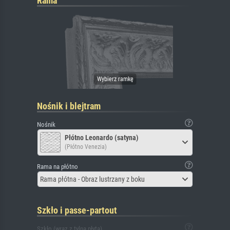
Rama
Nośnik i blejtram
Nośnik
Płótno Leonardo (satyna)
(Płótno Venezia)
Rama na płótno
Rama płótna - Obraz lustrzany z boku
Szkło i passe-partout
Szkło (wraz z tylną płytą)