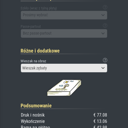
Szkło (wraz z tylną płytą)
Prosimy wybrać
Passe-partout
Bez passe-partout
Różne i dodatkowe
Wieszak na obraz
Wieszak zębaty
Podsumowanie
Druk i nośnik
€ 77.08
Wykończenie
€ 13.06
Rama na płótno
€ 42.98