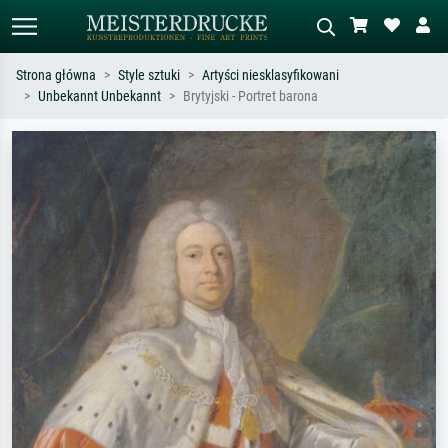
Strona główna
Style sztuki
Artyści niesklasyfikowani
Unbekannt Unbekannt
Brytyjski - Portret barona
Wyszukiwanie standardowe
Wyszukiwanie obrazów AI
Szukaj wg artysty, tytułu lub stylu – np.
Opisz scenę – np. zielona łąka,
Monet, Gwiaździsta noc,
abstrakcja z czerwienią, ciemny olej,
impresjonizm, fala Hokusaia, akt.
stojący akt obok drzewa.