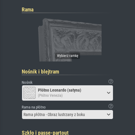
Rama
Nośnik i blejtram
Nośnik
Płótno Leonardo (satyna)
(Płótno Venezia)
Rama na płótno
Rama płótna - Obraz lustrzany z boku
Szkło i passe-partout