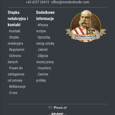
+43 4257 29415 · office@meisterdrucke.com
Stopka
Dodatkowe
redakcyjna i
informacje
kontakt
· Własny
· Kontakt
motyw
· Stopka
· Sprzedaj
redakcyjna
swoją sztukę
· Regulamin
· Jakość
· Ochrona
· Zdjęcia
danych
naszej pracy
· Prawo do
· Vouchery
odstąpienia
· Zamów
od umowy
próbkę
· Reklamacje
· O nas