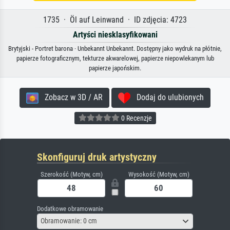
1735 · Öl auf Leinwand · ID zdjęcia: 4723
Artyści niesklasyfikowani
Brytyjski - Portret barona · Unbekannt Unbekannt. Dostępny jako wydruk na płótnie,
papierze fotograficznym, tekturze akwarelowej, papierze niepowlekanym lub
papierze japońskim.
Zobacz w 3D / AR
Dodaj do ulubionych
0 Recenzje
Skonfiguruj druk artystyczny
Szerokość (Motyw, cm)
Wysokość (Motyw, cm)
Dodatkowe obramowanie
Obramowanie: 0 cm