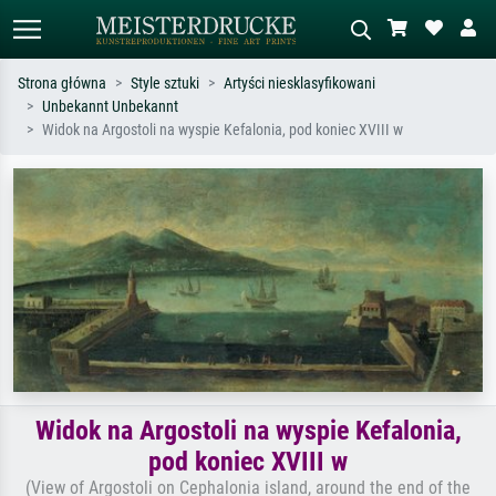
Strona główna
Style sztuki
Artyści niesklasyfikowani
Unbekannt Unbekannt
Wyszukiwanie standardowe
Wyszukiwanie obrazów AI
Widok na Argostoli na wyspie Kefalonia, pod koniec XVIII w
Szukaj wg artysty, tytułu lub stylu – np.
Opisz scenę – np. zielona łąka,
Monet, Gwiaździsta noc,
abstrakcja z czerwienią, ciemny olej,
impresjonizm, fala Hokusaia, akt.
stojący akt obok drzewa.
Widok na Argostoli na wyspie Kefalonia,
pod koniec XVIII w
(View of Argostoli on Cephalonia island, around the end of the