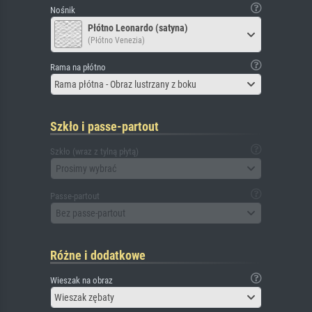
Nośnik
Płótno Leonardo (satyna)
(Płótno Venezia)
Rama na płótno
Rama płótna - Obraz lustrzany z boku
Szkło i passe-partout
Szkło (wraz z tylną płytą)
Prosimy wybrać
Passe-partout
Bez passe-partout
Różne i dodatkowe
Wieszak na obraz
Wieszak zębaty