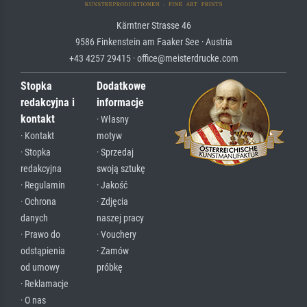
Kärntner Strasse 46
9586 Finkenstein am Faaker See · Austria
+43 4257 29415 · office@meisterdrucke.com
Stopka
Dodatkowe
redakcyjna i
informacje
kontakt
· Własny
· Kontakt
motyw
· Stopka
· Sprzedaj
redakcyjna
swoją sztukę
· Regulamin
· Jakość
· Ochrona
· Zdjęcia
danych
naszej pracy
· Prawo do
· Vouchery
odstąpienia
· Zamów
od umowy
próbkę
· Reklamacje
· O nas