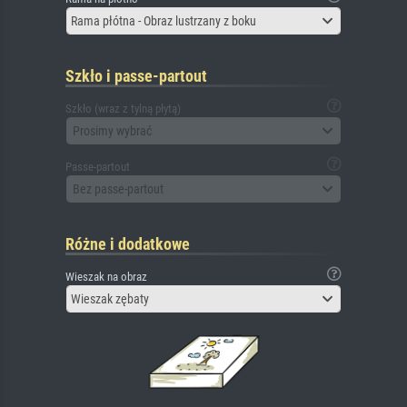
Rama płótna - Obraz lustrzany z boku
Szkło i passe-partout
Szkło (wraz z tylną płytą)
Prosimy wybrać
Passe-partout
Bez passe-partout
Różne i dodatkowe
Wieszak na obraz
Wieszak zębaty