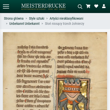
Strona główna
Style sztuki
Artyści niesklasyfikowani
Unbekannt Unbekannt
Słoń niosący trzech żołnierzy
Wyszukiwanie standardowe
Wyszukiwanie obrazów AI
Szukaj wg artysty, tytułu lub stylu – np.
Opisz scenę – np. zielona łąka,
Monet, Gwiaździsta noc,
abstrakcja z czerwienią, ciemny olej,
impresjonizm, fala Hokusaia, akt.
stojący akt obok drzewa.