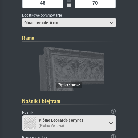
Dodatkowe obramowanie
Obramowanie: 0 cm
Rama
Nośnik i blejtram
Nośnik
Płótno Leonardo (satyna)
(Płótno Venezia)
Rama na płótno