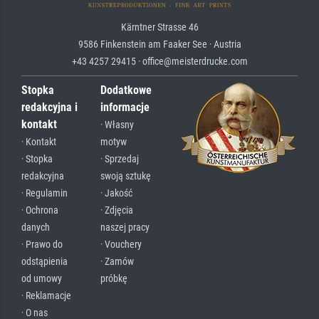
Kärntner Strasse 46
9586 Finkenstein am Faaker See · Austria
+43 4257 29415 · office@meisterdrucke.com
Stopka
Dodatkowe
redakcyjna i
informacje
kontakt
· Własny
· Kontakt
motyw
· Stopka
· Sprzedaj
redakcyjna
swoją sztukę
· Regulamin
· Jakość
· Ochrona
· Zdjęcia
danych
naszej pracy
· Prawo do
· Vouchery
odstąpienia
· Zamów
od umowy
próbkę
· Reklamacje
· O nas