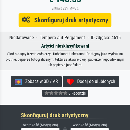
Enthält 23% MwSt.
Skonfiguruj druk artystyczny
Niedatowane · Tempera auf Pergament · ID zdjęcia: 4615
Artyści niesklasyfikowani
Słoń niosący trzech żołnierzy · Unbekannt Unbekannt. Dostępny jako wydruk na
płótnie, papierze fotograficznym, tekturze akwarelowej, papierze niepowlekanym
lub papierze japońskim.
Zobacz w 3D / AR
Dodaj do ulubionych
0 Recenzje
Skonfiguruj druk artystyczny
Szerokość (Motyw, cm)
Wysokość (Motyw, cm)