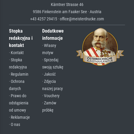
Kärntner Strasse 46
9586 Finkenstein am Faaker See · Austria
+43 4257 29415 · office@meisterdrucke.com
Stopka
Dodatkowe
redakcyjna i
informacje
kontakt
· Własny
· Kontakt
motyw
· Stopka
· Sprzedaj
redakcyjna
swoją sztukę
· Regulamin
· Jakość
· Ochrona
· Zdjęcia
danych
naszej pracy
· Prawo do
· Vouchery
odstąpienia
· Zamów
od umowy
próbkę
· Reklamacje
· O nas