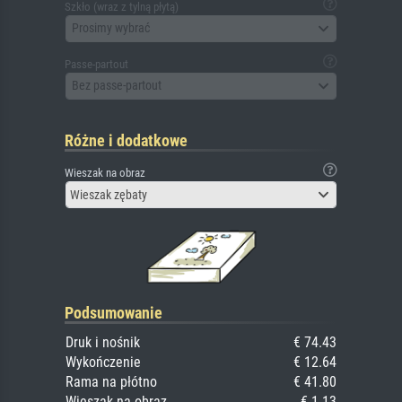
Szkło (wraz z tylną płytą)
Prosimy wybrać
Passe-partout
Bez passe-partout
Różne i dodatkowe
Wieszak na obraz
Wieszak zębaty
Podsumowanie
Druk i nośnik
€ 74.43
Wykończenie
€ 12.64
Rama na płótno
€ 41.80
Wieszak na obraz
€ 1.13