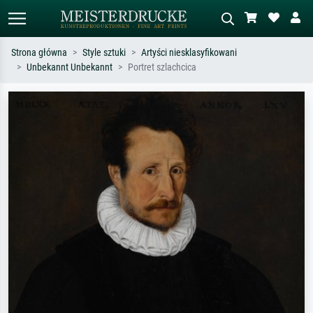
Strona główna
Style sztuki
Artyści niesklasyfikowani
Unbekannt Unbekannt
Portret szlachcica
Wyszukiwanie standardowe
Wyszukiwanie obrazów AI
Szukaj wg artysty, tytułu lub stylu – np.
Opisz scenę – np. zielona łąka,
Monet, Gwiaździsta noc,
abstrakcja z czerwienią, ciemny olej,
impresjonizm, fala Hokusaia, akt.
stojący akt obok drzewa.