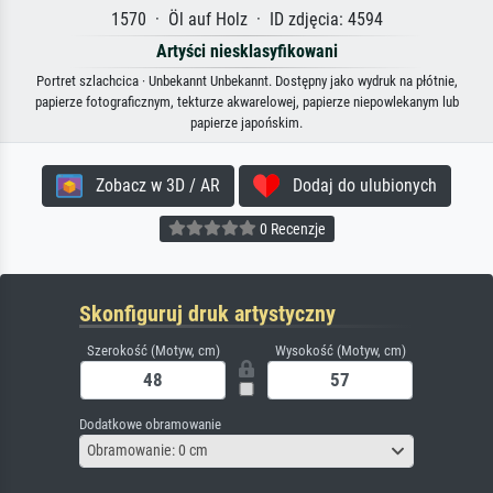
1570 · Öl auf Holz · ID zdjęcia: 4594
Artyści niesklasyfikowani
Portret szlachcica · Unbekannt Unbekannt. Dostępny jako wydruk na płótnie,
papierze fotograficznym, tekturze akwarelowej, papierze niepowlekanym lub
papierze japońskim.
Zobacz w 3D / AR
Dodaj do ulubionych
0 Recenzje
Skonfiguruj druk artystyczny
Szerokość (Motyw, cm)
Wysokość (Motyw, cm)
Dodatkowe obramowanie
Obramowanie: 0 cm