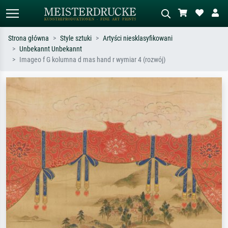
Strona główna
Style sztuki
Artyści niesklasyfikowani
Unbekannt Unbekannt
Wyszukiwanie standardowe
Wyszukiwanie obrazów AI
Imageo f G kolumna d mas hand r wymiar 4 (rozwój)
Szukaj wg artysty, tytułu lub stylu – np.
Opisz scenę – np. zielona łąka,
Monet, Gwiaździsta noc,
abstrakcja z czerwienią, ciemny olej,
impresjonizm, fala Hokusaia, akt.
stojący akt obok drzewa.