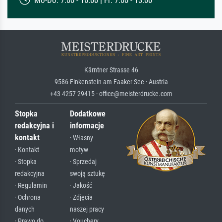
Kärntner Strasse 46
9586 Finkenstein am Faaker See · Austria
+43 4257 29415 · office@meisterdrucke.com
Stopka
Dodatkowe
redakcyjna i
informacje
kontakt
· Własny
· Kontakt
motyw
· Stopka
· Sprzedaj
redakcyjna
swoją sztukę
· Regulamin
· Jakość
· Ochrona
· Zdjęcia
danych
naszej pracy
· Prawo do
· Vouchery