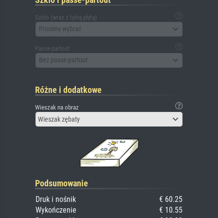
Szkło (wraz z tylną płytą)
Prosimy wybrać
Passe-partout
Bez passe-partout
Różne i dodatkowe
Wieszak na obraz
Wieszak zębaty
Podsumowanie
Druk i nośnik
€ 60.25
Wykończenie
€ 10.55