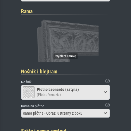
Rama
Nośnik i blejtram
Nośnik
Płótno Leonardo (satyna)
(Płótno Venezia)
Rama na płótno
Rama płótna - Obraz lustrzany z boku
Szkło i passe-partout