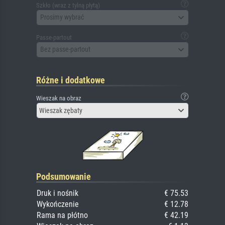
Szkło (wraz z tylną płytą)
Prosimy wybrać
Passe-partout
Bez passe-partout
Różne i dodatkowe
Wieszak na obraz
Wieszak zębaty
Podsumowanie
Druk i nośnik
€ 75.53
Wykończenie
€ 12.78
Rama na płótno
€ 42.19