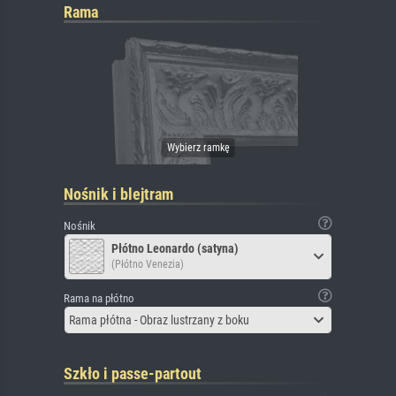
Rama
Nośnik i blejtram
Nośnik
Płótno Leonardo (satyna)
(Płótno Venezia)
Rama na płótno
Rama płótna - Obraz lustrzany z boku
Szkło i passe-partout