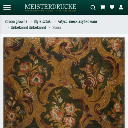
Strona główna
Style sztuki
Artyści niesklasyfikowani
Unbekannt Unbekannt
Skóra
Wyszukiwanie standardowe
Wyszukiwanie obrazów AI
Szukaj wg artysty, tytułu lub stylu – np.
Opisz scenę – np. zielona łąka,
Monet, Gwiaździsta noc,
abstrakcja z czerwienią, ciemny olej,
impresjonizm, fala Hokusaia, akt.
stojący akt obok drzewa.