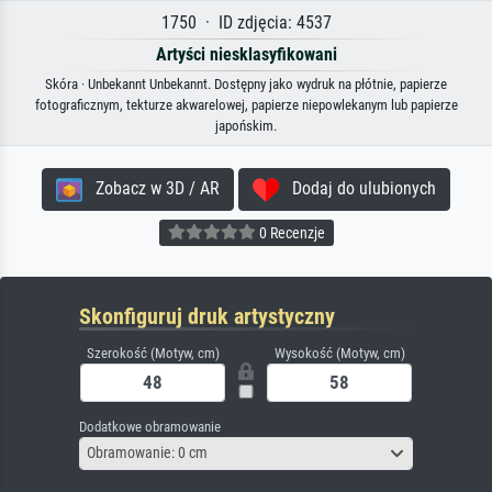
1750 · ID zdjęcia: 4537
Artyści niesklasyfikowani
Skóra · Unbekannt Unbekannt. Dostępny jako wydruk na płótnie, papierze
fotograficznym, tekturze akwarelowej, papierze niepowlekanym lub papierze
japońskim.
Zobacz w 3D / AR
Dodaj do ulubionych
0 Recenzje
Skonfiguruj druk artystyczny
Szerokość (Motyw, cm)
Wysokość (Motyw, cm)
Dodatkowe obramowanie
Obramowanie: 0 cm