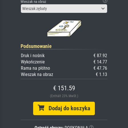
Wieszak na obraz
Wieszak zębaty
Podsumowanie
Druk i nośnik
€ 87.92
Wykończenie
€ 14.77
Rama na płótno
€ 47.76
Wieszak na obraz
€ 1.13
€ 151.59
(Enthält 23% MwSt.)
Dodaj do koszyka
Ostrość obrazu:
DOSKONAŁA