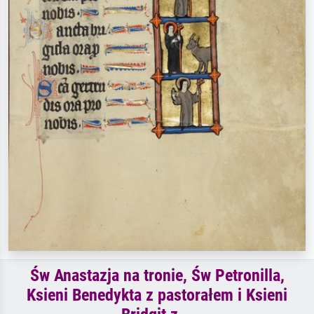
Św Anastazja na tronie, Św Petronilla,
Ksieni Benedykta z pastorałem i Ksieni