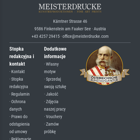
Kärntner Strasse 46
9586 Finkenstein am Faaker See · Austria
+43 4257 29415 · office@meisterdrucke.com
Stopka
Dodatkowe
redakcyjna i
informacje
kontakt
· Własny
· Kontakt
motyw
· Stopka
· Sprzedaj
redakcyjna
swoją sztukę
· Regulamin
· Jakość
· Ochrona
· Zdjęcia
danych
naszej pracy
· Prawo do
· Vouchery
odstąpienia
· Zamów
od umowy
próbkę
· Reklamacje