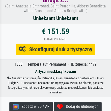
Bridgit z...
(Saint Anastasia Enthroned, Saint Petronilla, Abbess Benedicta
with a Crosier, and Abbess Bridgit wit...)
Unbekannt Unbekannt
€ 151.59
Enthält 23% MwSt.
Skonfiguruj druk artystyczny
1300 · Tempera auf Pergament · ID zdjęcia: 4479
Artyści niesklasyfikowani
Św Anastazja na tronie, Św Petronilla, Ksieni Benedykta z pastorałem i Ksieni
Bridgit z... · Unbekannt Unbekannt. Dostępny jako wydruk na płótnie, papierze
fotograficznym, tekturze akwarelowej, papierze niepowlekanym lub papierze
japońskim.
Zobacz w 3D / AR
Dodaj do ulubionych