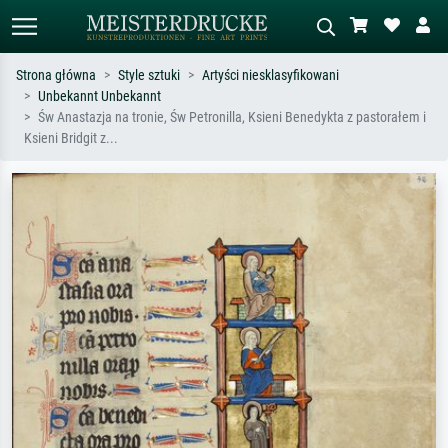
Strona główna
Style sztuki
Artyści niesklasyfikowani
Unbekannt Unbekannt
Wyszukiwanie standardowe
Wyszukiwanie obrazów AI
Św Anastazja na tronie, Św Petronilla, Ksieni Benedykta z pastorałem i
Ksieni Bridgit z...
Szukaj wg artysty, tytułu lub stylu – np.
Opisz scenę – np. zielona łąka,
Monet, Gwiaździsta noc,
abstrakcja z czerwienią, ciemny olej,
impresjonizm, fala Hokusaia, akt.
stojący akt obok drzewa.