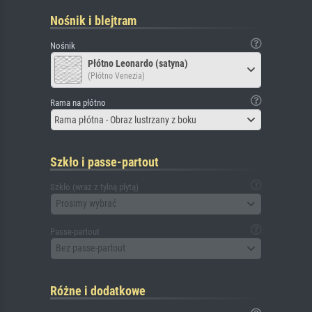
Nośnik i blejtram
Nośnik
Płótno Leonardo (satyna)
(Płótno Venezia)
Rama na płótno
Rama płótna - Obraz lustrzany z boku
Szkło i passe-partout
Szkło (wraz z tylną płytą)
Prosimy wybrać
Passe-partout
Bez passe-partout
Różne i dodatkowe