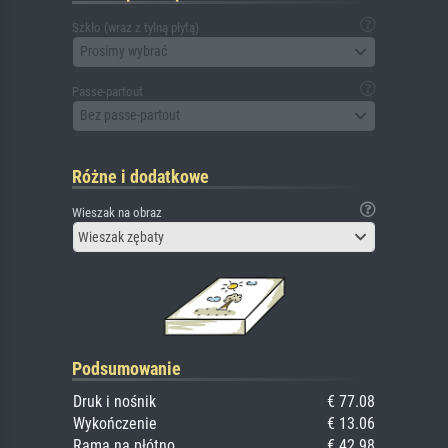
Szkło (wraz z tylną płytą)
Prosimy wybrać
Passe-partout
Bez passe-partout
Różne i dodatkowe
Wieszak na obraz
Wieszak zębaty
Podsumowanie
Druk i nośnik
€ 77.08
Wykończenie
€ 13.06
Rama na płótno
€ 42.98