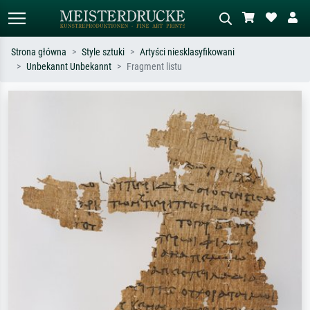
Strona główna
Style sztuki
Artyści niesklasyfikowani
Unbekannt Unbekannt
Fragment listu
Wyszukiwanie standardowe
Wyszukiwanie obrazów AI
Szukaj wg artysty, tytułu lub stylu – np.
Opisz scenę – np. zielona łąka,
Monet, Gwiaździsta noc,
abstrakcja z czerwienią, ciemny olej,
impresjonizm, fala Hokusaia, akt.
stojący akt obok drzewa.