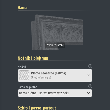
Rama
Nośnik i blejtram
Nośnik
Płótno Leonardo (satyna)
(Płótno Venezia)
Rama na płótno
Rama płótna - Obraz lustrzany z boku
Szkło i passe-partout