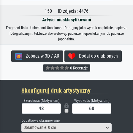
150 · ID zdjęcia: 4476
Artyści niesklasyfikowani
Fragment listu · Unbekannt Unbekannt. Dostępny jako wydruk na płótnie, papierze
fotograficznym, tekturze akwarelowej, papierze niepowlekanym lub papierze
japońskim.
Zobacz w 3D / AR
Dodaj do ulubionych
0 Recenzje
Skonfiguruj druk artystyczny
Szerokość (Motyw, cm)
Wysokość (Motyw, cm)
Dodatkowe obramowanie
Obramowanie: 0 cm