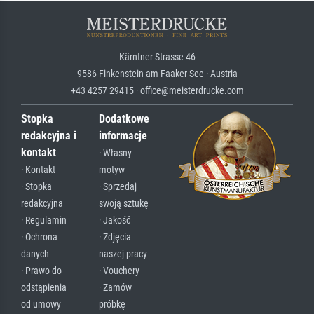
Kärntner Strasse 46
9586 Finkenstein am Faaker See · Austria
+43 4257 29415 · office@meisterdrucke.com
Stopka
Dodatkowe
redakcyjna i
informacje
kontakt
· Własny
· Kontakt
motyw
· Stopka
· Sprzedaj
redakcyjna
swoją sztukę
· Regulamin
· Jakość
· Ochrona
· Zdjęcia
danych
naszej pracy
· Prawo do
· Vouchery
odstąpienia
· Zamów
od umowy
próbkę