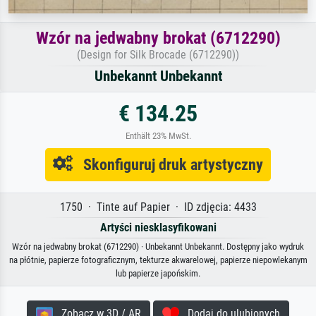
Wzór na jedwabny brokat (6712290)
(Design for Silk Brocade (6712290))
Unbekannt Unbekannt
€ 134.25
Enthält 23% MwSt.
Skonfiguruj druk artystyczny
1750 · Tinte auf Papier · ID zdjęcia: 4433
Artyści niesklasyfikowani
Wzór na jedwabny brokat (6712290) · Unbekannt Unbekannt. Dostępny jako wydruk
na płótnie, papierze fotograficznym, tekturze akwarelowej, papierze niepowlekanym
lub papierze japońskim.
Zobacz w 3D / AR
Dodaj do ulubionych