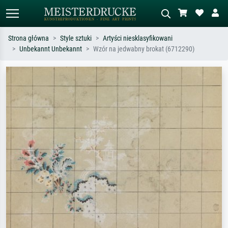
Strona główna
Style sztuki
Artyści niesklasyfikowani
Unbekannt Unbekannt
Wzór na jedwabny brokat (6712290)
Wyszukiwanie standardowe
Wyszukiwanie obrazów AI
Szukaj wg artysty, tytułu lub stylu – np.
Opisz scenę – np. zielona łąka,
Monet, Gwiaździsta noc,
abstrakcja z czerwienią, ciemny olej,
impresjonizm, fala Hokusaia, akt.
stojący akt obok drzewa.