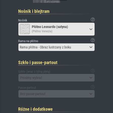
Nośnik i blejtram
Nośnik
Płótno Leonardo (satyna)
(Płótno Venezia)
Rama na płótno
Rama płótna - Obraz lustrzany z boku
Szkło i passe-partout
Szkło (wraz z tylną płytą)
Prosimy wybrać
Passe-partout
Bez passe-partout
Różne i dodatkowe