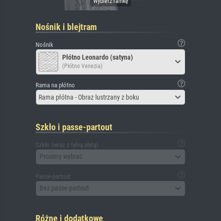
Nośnik i blejtram
Nośnik
Płótno Leonardo (satyna)
(Płótno Venezia)
Rama na płótno
Rama płótna - Obraz lustrzany z boku
Szkło i passe-partout
Szkło (wraz z tylną płytą)
Prosimy wybrać
Passe-partout
Bez passe-partout
Różne i dodatkowe