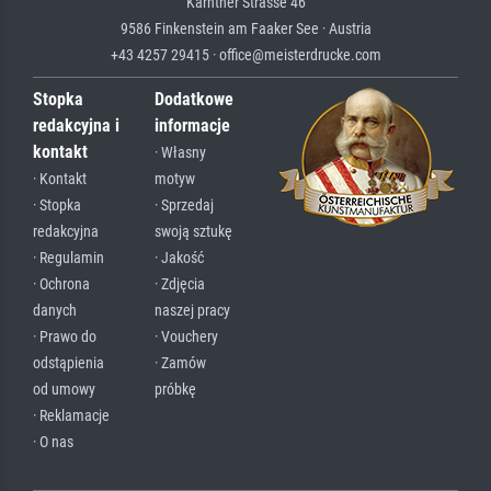
Kärntner Strasse 46
9586 Finkenstein am Faaker See · Austria
+43 4257 29415 · office@meisterdrucke.com
Stopka
Dodatkowe
redakcyjna i
informacje
kontakt
· Własny
· Kontakt
motyw
· Stopka
· Sprzedaj
redakcyjna
swoją sztukę
· Regulamin
· Jakość
· Ochrona
· Zdjęcia
danych
naszej pracy
· Prawo do
· Vouchery
odstąpienia
· Zamów
od umowy
próbkę
· Reklamacje
· O nas