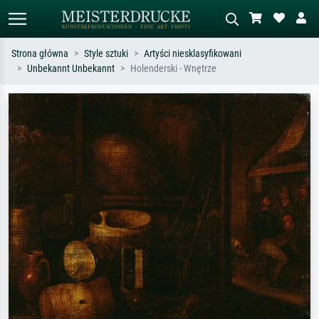
Strona główna
Style sztuki
Artyści niesklasyfikowani
Unbekannt Unbekannt
Holenderski - Wnętrze
Wyszukiwanie standardowe
Wyszukiwanie obrazów AI
Szukaj wg artysty, tytułu lub stylu – np.
Opisz scenę – np. zielona łąka,
Monet, Gwiaździsta noc,
abstrakcja z czerwienią, ciemny olej,
impresjonizm, fala Hokusaia, akt.
stojący akt obok drzewa.