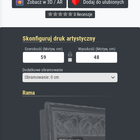
Zobacz w 3D / AR
Dodaj do ulubionych
0 Recenzje
Skonfiguruj druk artystyczny
Szerokość (Motyw, cm)
Wysokość (Motyw, cm)
Dodatkowe obramowanie
Obramowanie: 0 cm
Rama