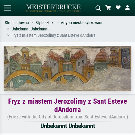
Strona główna
Style sztuki
Artyści niesklasyfikowani
Unbekannt Unbekannt
Wyszukiwanie standardowe
Wyszukiwanie obrazów AI
Fryz z miastem Jerozolimy z Sant Esteve dAndorra
Szukaj wg artysty, tytułu lub stylu – np.
Opisz scenę – np. zielona łąka,
Monet, Gwiaździsta noc,
abstrakcja z czerwienią, ciemny olej,
impresjonizm, fala Hokusaia, akt.
stojący akt obok drzewa.
Fryz z miastem Jerozolimy z Sant Esteve
dAndorra
(Frieze with the City of Jerusalem from Sant Esteve dAndorra)
Unbekannt Unbekannt