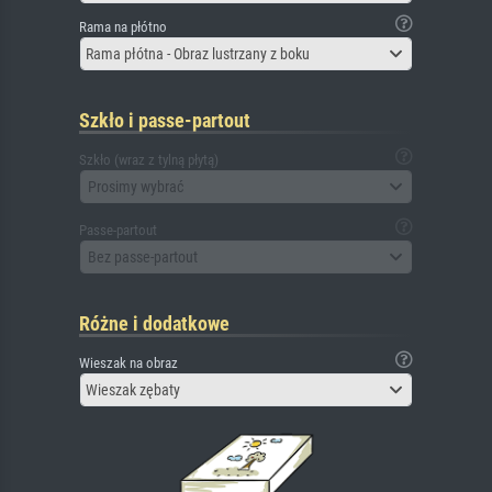
Rama na płótno
Rama płótna - Obraz lustrzany z boku
Szkło i passe-partout
Szkło (wraz z tylną płytą)
Prosimy wybrać
Passe-partout
Bez passe-partout
Różne i dodatkowe
Wieszak na obraz
Wieszak zębaty