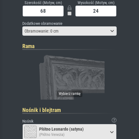
Szerokość (Motyw, cm)
Wysokość (Motyw, cm)
Dodatkowe obramowanie
Obramowanie: 0 cm
Rama
Nośnik i blejtram
Nośnik
Płótno Leonardo (satyna)
(Płótno Venezia)