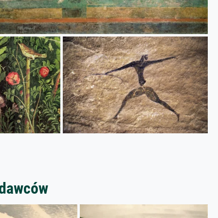
zedawców