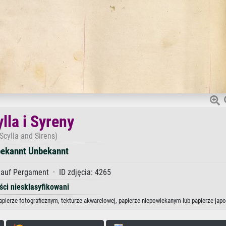
lla i Syreny
(Scylla and Sirens)
ekannt Unbekannt
auf Pergament · ID zdjęcia: 4265
ści niesklasyfikowani
papierze fotograficznym, tekturze akwarelowej, papierze niepowlekanym lub papierze jap