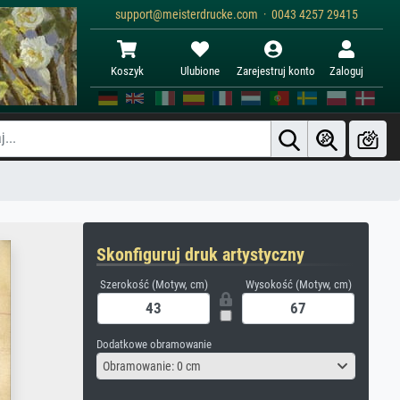
support@meisterdrucke.com · 0043 4257 29415
Koszyk
Ulubione
Zarejestruj konto
Zaloguj
Skonfiguruj druk artystyczny
Szerokość (Motyw, cm)
Wysokość (Motyw, cm)
Dodatkowe obramowanie
Obramowanie: 0 cm