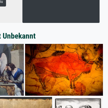
iu
t Unbekannt