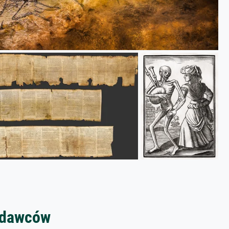
zedawców