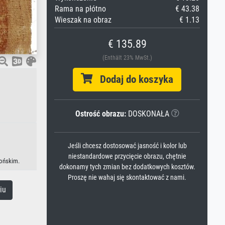
Rama na płótno
€ 43.38
Wieszak na obraz
€ 1.13
€ 135.89
(Enthält 23% MwSt.)
Dodaj do koszyka
Ostrość obrazu:
DOSKONAŁA
Jeśli chcesz dostosować jasność i kolor lub
niestandardowe przycięcie obrazu, chętnie
pońskim.
dokonamy tych zmian bez dodatkowych kosztów.
Proszę nie wahaj się skontaktować z nami.
iu