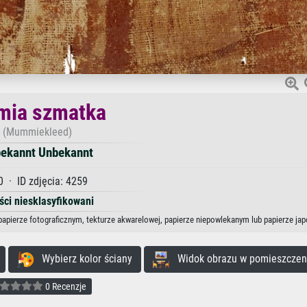
ia szmatka
(Mummiekleed)
ekannt Unbekannt
0 · ID zdjęcia: 4259
ści niesklasyfikowani
apierze fotograficznym, tekturze akwarelowej, papierze niepowlekanym lub papierze ja
Wybierz kolor ściany
Widok obrazu w pomieszczen
0 Recenzje