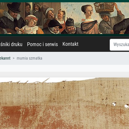
Kontakt
śniki druku
Pomoc i serwis
ekannt
mumia szmatka