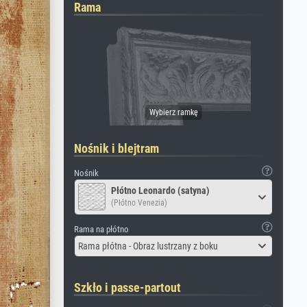
Rama
Nośnik i blejtram
Nośnik
Płótno Leonardo (satyna)
(Płótno Venezia)
Rama na płótno
Rama płótna - Obraz lustrzany z boku
Szkło i passe-partout