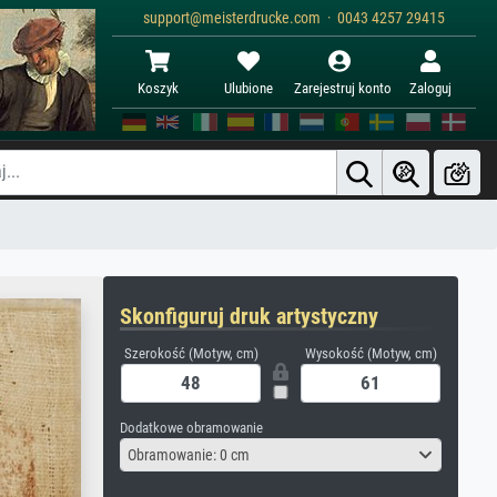
support@meisterdrucke.com · 0043 4257 29415
Koszyk
Ulubione
Zarejestruj konto
Zaloguj
Skonfiguruj druk artystyczny
Szerokość (Motyw, cm)
Wysokość (Motyw, cm)
Dodatkowe obramowanie
Obramowanie: 0 cm