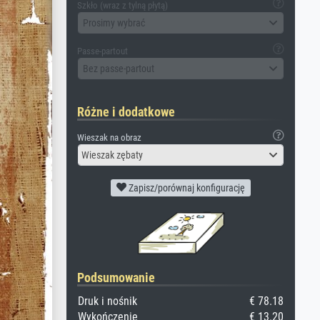
Szkło (wraz z tylną płytą)
Prosimy wybrać
Passe-partout
Bez passe-partout
Różne i dodatkowe
Wieszak na obraz
Wieszak zębaty
Zapisz/porównaj konfigurację
Podsumowanie
Druk i nośnik
€ 78.18
Wykończenie
€ 13.20