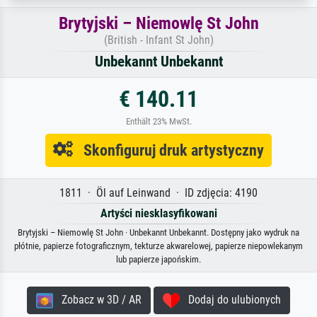
Brytyjski – Niemowlę St John
(British - Infant St John)
Unbekannt Unbekannt
€ 140.11
Enthält 23% MwSt.
Skonfiguruj druk artystyczny
1811 · Öl auf Leinwand · ID zdjęcia: 4190
Artyści niesklasyfikowani
Brytyjski – Niemowlę St John · Unbekannt Unbekannt. Dostępny jako wydruk na
płótnie, papierze fotograficznym, tekturze akwarelowej, papierze niepowlekanym
lub papierze japońskim.
Zobacz w 3D / AR
Dodaj do ulubionych