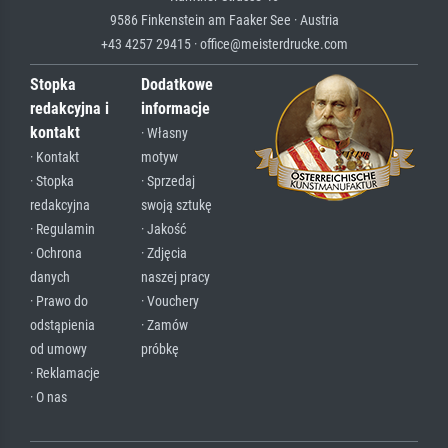
9586 Finkenstein am Faaker See · Austria
+43 4257 29415 · office@meisterdrucke.com
Stopka
Dodatkowe
redakcyjna i
informacje
kontakt
· Własny
· Kontakt
motyw
· Stopka
· Sprzedaj
redakcyjna
swoją sztukę
· Regulamin
· Jakość
· Ochrona
· Zdjęcia
danych
naszej pracy
· Prawo do
· Vouchery
odstąpienia
· Zamów
od umowy
próbkę
· Reklamacje
· O nas