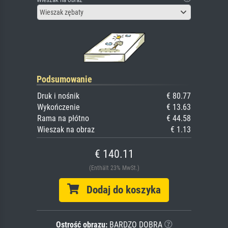
Wieszak zębaty
Podsumowanie
Druk i nośnik
€ 80.77
Wykończenie
€ 13.63
Rama na płótno
€ 44.58
Wieszak na obraz
€ 1.13
€ 140.11
(Enthält 23% MwSt.)
Dodaj do koszyka
Ostrość obrazu:
BARDZO DOBRA