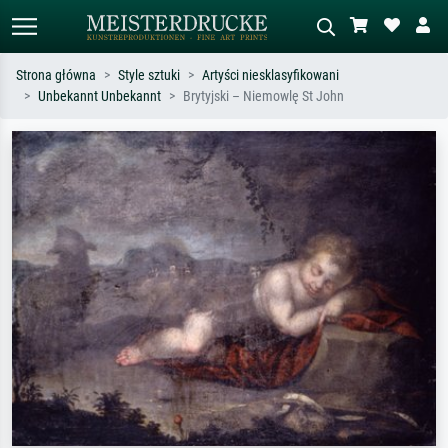
Strona główna
Style sztuki
Artyści niesklasyfikowani
Unbekannt Unbekannt
Brytyjski – Niemowlę St John
Wyszukiwanie standardowe
Wyszukiwanie obrazów AI
Szukaj wg artysty, tytułu lub stylu – np.
Opisz scenę – np. zielona łąka,
Monet, Gwiaździsta noc,
abstrakcja z czerwienią, ciemny olej,
impresjonizm, fala Hokusaia, akt.
stojący akt obok drzewa.