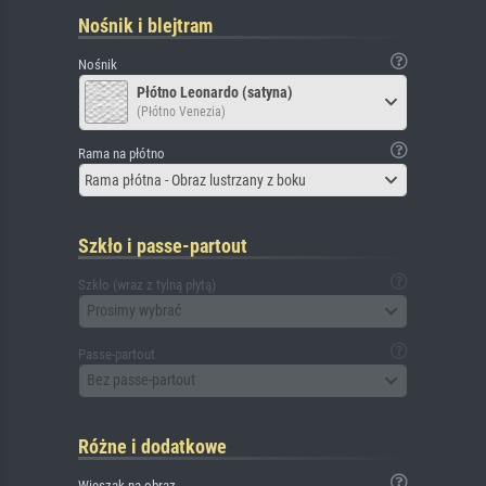
Nośnik i blejtram
Nośnik
Płótno Leonardo (satyna)
(Płótno Venezia)
Rama na płótno
Rama płótna - Obraz lustrzany z boku
Szkło i passe-partout
Szkło (wraz z tylną płytą)
Prosimy wybrać
Passe-partout
Bez passe-partout
Różne i dodatkowe
Wieszak na obraz