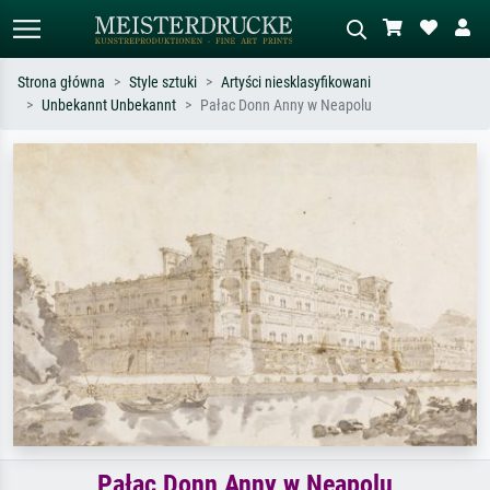
Strona główna
Style sztuki
Artyści niesklasyfikowani
Unbekannt Unbekannt
Pałac Donn Anny w Neapolu
Wyszukiwanie standardowe
Wyszukiwanie obrazów AI
Szukaj wg artysty, tytułu lub stylu – np.
Opisz scenę – np. zielona łąka,
Monet, Gwiaździsta noc,
abstrakcja z czerwienią, ciemny olej,
impresjonizm, fala Hokusaia, akt.
stojący akt obok drzewa.
Pałac Donn Anny w Neapolu