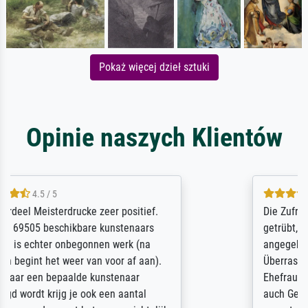
Pokaż więcej dzieł sztuki
Opinie naszych Klientów
5 / 5
Die Zufriedenheit ist auch nicht dadurch
getrübt, dass das Bild entgegen einer
angegebenen Lieferanschrift (sollte eine
Überraschung für die normannische
Ehefrau sein zum Hochzeits- gleichzeitig
auch Geburtstag sein) doch nach zu Hause