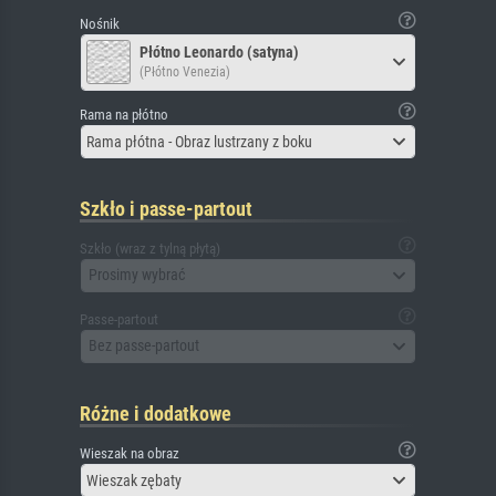
Nośnik
Płótno Leonardo (satyna)
(Płótno Venezia)
Rama na płótno
Rama płótna - Obraz lustrzany z boku
Szkło i passe-partout
Szkło (wraz z tylną płytą)
Prosimy wybrać
Passe-partout
Bez passe-partout
Różne i dodatkowe
Wieszak na obraz
Wieszak zębaty