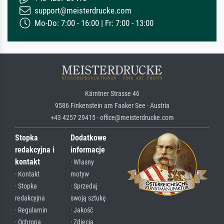
support@meisterdrucke.com
Mo-Do: 7:00 - 16:00 | Fr: 7:00 - 13:00
Kärntner Strasse 46
9586 Finkenstein am Faaker See · Austria
+43 4257 29415 · office@meisterdrucke.com
Stopka
Dodatkowe
redakcyjna i
informacje
kontakt
· Własny
· Kontakt
motyw
· Stopka
· Sprzedaj
redakcyjna
swoją sztukę
· Regulamin
· Jakość
· Ochrona
· Zdjęcia