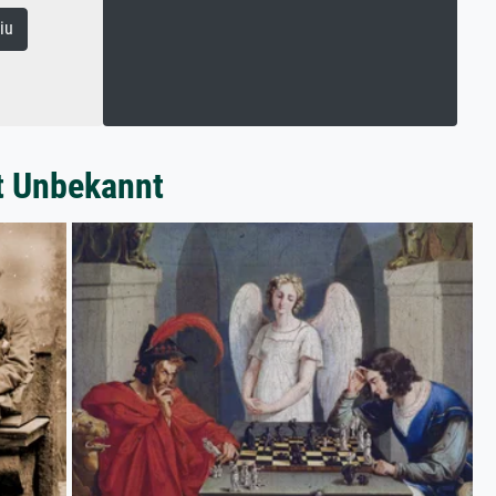
iu
t Unbekannt