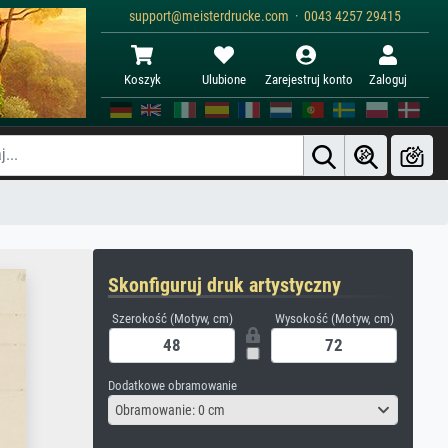
support@meisterdrucke.com · 0043 4257 29415
Koszyk
Ulubione
Zarejestruj konto
Zaloguj
Skonfiguruj druk artystyczny
Szerokość (Motyw, cm)
Wysokość (Motyw, cm)
Dodatkowe obramowanie
Obramowanie: 0 cm