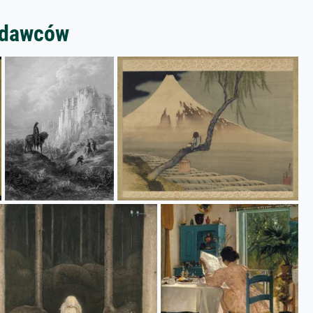
zedawców