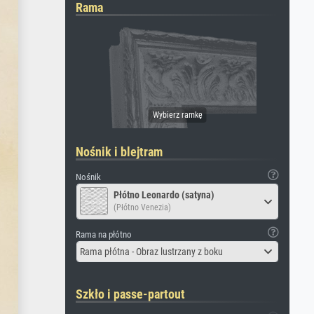
Rama
Nośnik i blejtram
Nośnik
Płótno Leonardo (satyna)
(Płótno Venezia)
Rama na płótno
Rama płótna - Obraz lustrzany z boku
Szkło i passe-partout