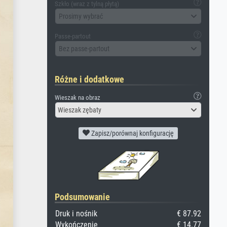
Szkło (wraz z tylną płytą)
Prosimy wybrać
Passe-partout
Bez passe-partout
Różne i dodatkowe
Wieszak na obraz
Wieszak zębaty
Zapisz/porównaj konfigurację
Podsumowanie
Druk i nośnik
€ 87.92
Wykończenie
€ 14.77