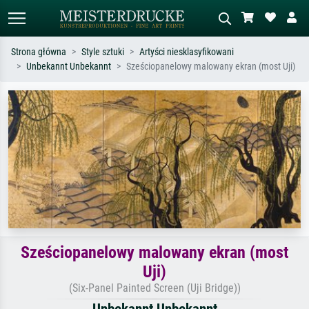
Strona główna
Style sztuki
Artyści niesklasyfikowani
Unbekannt Unbekannt
Sześciopanelowy malowany ekran (most Uji)
Wyszukiwanie standardowe
Wyszukiwanie obrazów AI
Szukaj wg artysty, tytułu lub stylu – np.
Opisz scenę – np. zielona łąka,
Monet, Gwiaździsta noc,
abstrakcja z czerwienią, ciemny olej,
impresjonizm, fala Hokusaia, akt.
stojący akt obok drzewa.
Sześciopanelowy malowany ekran (most
Uji)
(Six-Panel Painted Screen (Uji Bridge))