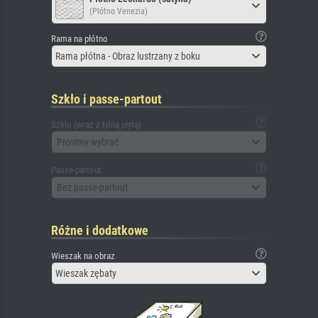
(Płótno Venezia)
Rama na płótno
Rama płótna - Obraz lustrzany z boku
Szkło i passe-partout
Szkło (wraz z tylną płytą)
Prosimy wybrać
Passe-partout
Bez passe-partout
Różne i dodatkowe
Wieszak na obraz
Wieszak zębaty