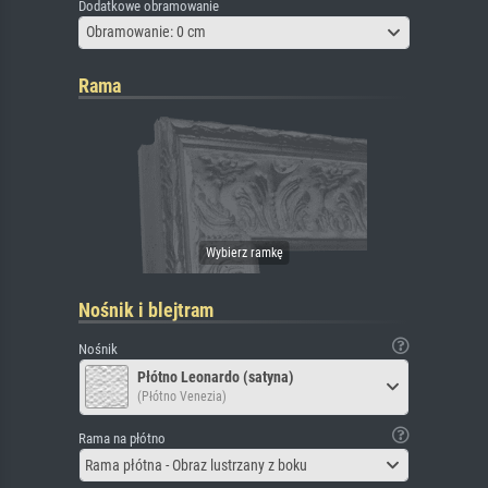
Dodatkowe obramowanie
Obramowanie: 0 cm
Rama
Nośnik i blejtram
Nośnik
Płótno Leonardo (satyna)
(Płótno Venezia)
Rama na płótno
Rama płótna - Obraz lustrzany z boku