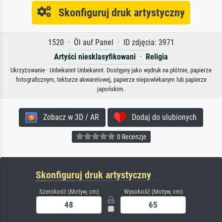
Skonfiguruj druk artystyczny
1520 · Öl auf Panel · ID zdjęcia: 3971
Artyści niesklasyfikowani
·
Religia
Ukrzyżowanie · Unbekannt Unbekannt. Dostępny jako wydruk na płótnie, papierze
fotograficznym, tekturze akwarelowej, papierze niepowlekanym lub papierze
japońskim.
Zobacz w 3D / AR
Dodaj do ulubionych
0 Recenzje
Skonfiguruj druk artystyczny
Szerokość (Motyw, cm)
Wysokość (Motyw, cm)