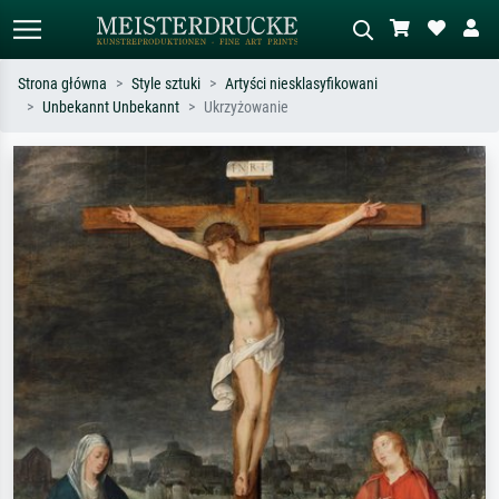
Strona główna
Style sztuki
Artyści niesklasyfikowani
Unbekannt Unbekannt
Ukrzyżowanie
Wyszukiwanie standardowe
Wyszukiwanie obrazów AI
Szukaj wg artysty, tytułu lub stylu – np.
Opisz scenę – np. zielona łąka,
Monet, Gwiaździsta noc,
abstrakcja z czerwienią, ciemny olej,
impresjonizm, fala Hokusaia, akt.
stojący akt obok drzewa.