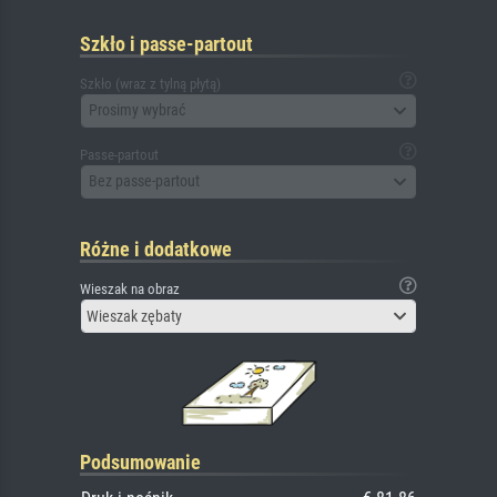
Szkło i passe-partout
Szkło (wraz z tylną płytą)
Prosimy wybrać
Passe-partout
Bez passe-partout
Różne i dodatkowe
Wieszak na obraz
Wieszak zębaty
Podsumowanie