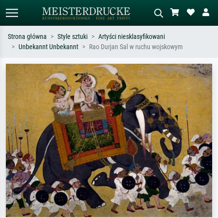
Strona główna
Style sztuki
Artyści niesklasyfikowani
Unbekannt Unbekannt
Rao Durjan Sal w ruchu wojskowym
Wyszukiwanie standardowe
Wyszukiwanie obrazów AI
Szukaj wg artysty, tytułu lub stylu – np.
Opisz scenę – np. zielona łąka,
Monet, Gwiaździsta noc,
abstrakcja z czerwienią, ciemny olej,
impresjonizm, fala Hokusaia, akt.
stojący akt obok drzewa.