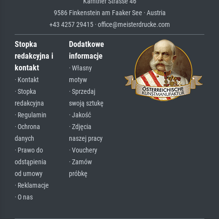
Kärntner Strasse 46
9586 Finkenstein am Faaker See · Austria
+43 4257 29415 · office@meisterdrucke.com
Stopka
Dodatkowe
redakcyjna i
informacje
kontakt
· Własny
· Kontakt
motyw
· Stopka
· Sprzedaj
redakcyjna
swoją sztukę
· Regulamin
· Jakość
· Ochrona
· Zdjęcia
danych
naszej pracy
· Prawo do
· Vouchery
odstąpienia
· Zamów
od umowy
próbkę
· Reklamacje
· O nas