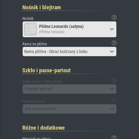
Nośnik i blejtram
Nośnik
Płótno Leonardo (satyna)
(Płótno Venezia)
Rama na płótno
Rama płótna - Obraz lustrzany z boku
Szkło i passe-partout
Szkło (wraz z tylną płytą)
Prosimy wybrać
Passe-partout
Bez passe-partout
Różne i dodatkowe
Wieszak na obraz