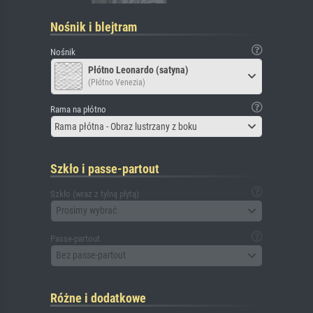
Nośnik i blejtram
Nośnik
Płótno Leonardo (satyna)
(Płótno Venezia)
Rama na płótno
Rama płótna - Obraz lustrzany z boku
Szkło i passe-partout
Szkło (wraz z tylną płytą)
Prosimy wybrać
Passe-partout
Bez passe-partout
Różne i dodatkowe