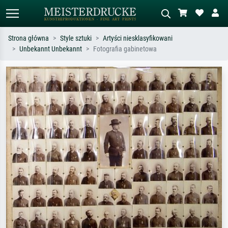
Strona główna
Style sztuki
Artyści niesklasyfikowani
Unbekannt Unbekannt
Fotografia gabinetowa
Wyszukiwanie standardowe
Wyszukiwanie obrazów AI
Szukaj wg artysty, tytułu lub stylu – np.
Opisz scenę – np. zielona łąka,
Monet, Gwiaździsta noc,
abstrakcja z czerwienią, ciemny olej,
impresjonizm, fala Hokusaia, akt.
stojący akt obok drzewa.