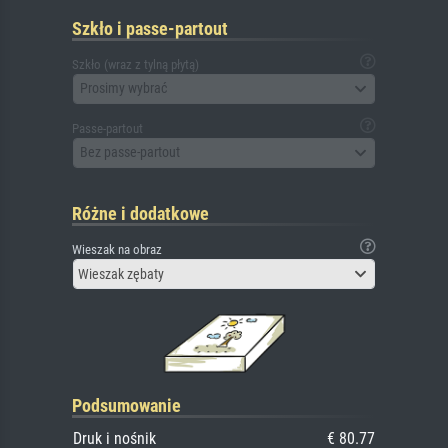
Szkło i passe-partout
Szkło (wraz z tylną płytą)
Prosimy wybrać
Passe-partout
Bez passe-partout
Różne i dodatkowe
Wieszak na obraz
Wieszak zębaty
Podsumowanie
Druk i nośnik
€ 80.77