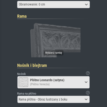
Obramowanie: 0 cm
Rama
Nośnik i blejtram
Nośnik
Płótno Leonardo (satyna)
(Płótno Venezia)
Rama na płótno
Rama płótna - Obraz lustrzany z boku