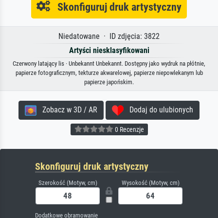
Skonfiguruj druk artystyczny
Niedatowane · ID zdjęcia: 3822
Artyści niesklasyfikowani
Czerwony latający lis · Unbekannt Unbekannt. Dostępny jako wydruk na płótnie,
papierze fotograficznym, tekturze akwarelowej, papierze niepowlekanym lub
papierze japońskim.
Zobacz w 3D / AR
Dodaj do ulubionych
0 Recenzje
Skonfiguruj druk artystyczny
Szerokość (Motyw, cm)
Wysokość (Motyw, cm)
Dodatkowe obramowanie