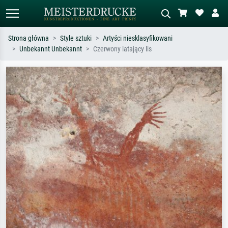
Strona główna
Style sztuki
Artyści niesklasyfikowani
Unbekannt Unbekannt
Czerwony latający lis
Wyszukiwanie standardowe
Wyszukiwanie obrazów AI
Szukaj wg artysty, tytułu lub stylu – np.
Opisz scenę – np. zielona łąka,
Monet, Gwiaździsta noc,
abstrakcja z czerwienią, ciemny olej,
impresjonizm, fala Hokusaia, akt.
stojący akt obok drzewa.