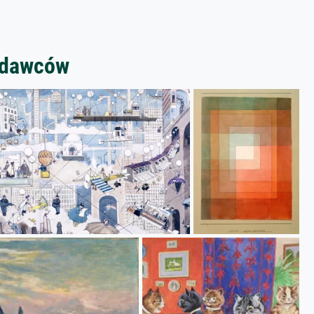
zedawców