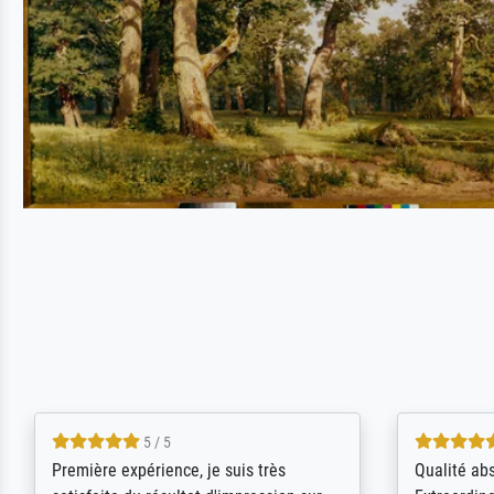
4.5 / 5
ik beoordeel Meisterdrucke zeer
Wow....ich 