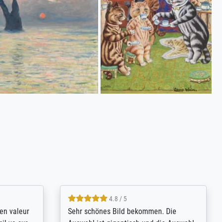
4.8 / 5
bsoluut
So, I ordered a large print of The