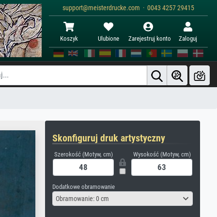
support@meisterdrucke.com · 0043 4257 29415
Koszyk
Ulubione
Zarejestruj konto
Zaloguj
Skonfiguruj druk artystyczny
Szerokość (Motyw, cm)
Wysokość (Motyw, cm)
Dodatkowe obramowanie
Obramowanie: 0 cm