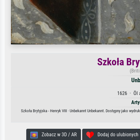
Szkoła Bry
(Brit
Unb
1626 · Öl 
Arty
Szkoła Brytyjska - Henryk VIII · Unbekannt Unbekannt. Dostępny jako wydruk
Zobacz w 3D / AR
Dodaj do ulubionych