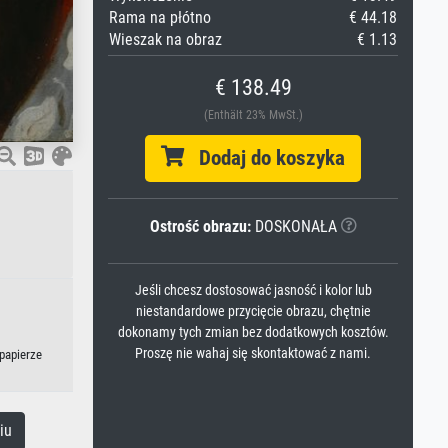
Rama na płótno
€ 44.18
Wieszak na obraz
€ 1.13
€ 138.49
(Enthält 23% MwSt.)
Dodaj do koszyka
Ostrość obrazu:
DOSKONAŁA
Jeśli chcesz dostosować jasność i kolor lub
niestandardowe przycięcie obrazu, chętnie
dokonamy tych zmian bez dodatkowych kosztów.
Proszę nie wahaj się skontaktować z nami.
 papierze
iu