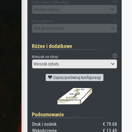
Szkło (wraz z tylną płytą)
Prosimy wybrać
Passe-partout
Bez passe-partout
Różne i dodatkowe
Wieszak na obraz
Wieszak zębaty
Zapisz/porównaj konfigurację
Podsumowanie
Druk i nośnik
€ 79.68
Wykończenie
€ 13.49