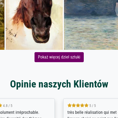
Pokaż więcej dzieł sztuki
Opinie naszych Klientów
5 / 5
4 / 5
bin sehr über die Qualität
De levering door Bpost was a