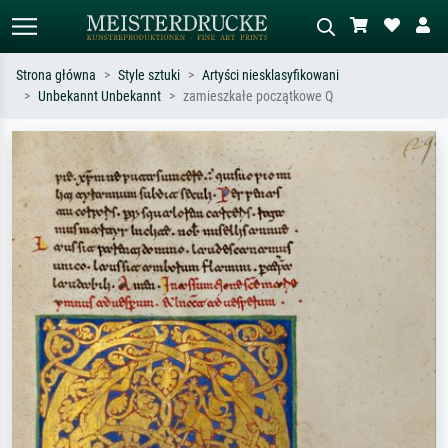
Strona główna
Style sztuki
Artyści niesklasyfikowani
Unbekannt Unbekannt
zamieszkałe początkowe Q
Wyszukiwanie standardowe
Wyszukiwanie obrazów AI
Szukaj wg artysty, tytułu lub stylu – np.
Opisz scenę – np. zielona łąka,
Monet, Gwiaździsta noc,
abstrakcja z czerwienią, ciemny olej,
impresjonizm, fala Hokusaia, akt.
stojący akt obok drzewa.