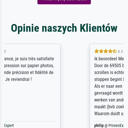
Opinie naszych Klientów
4.5 / 5
ik beoordeel Meisterdrucke zeer positief.
Door de 69505 beschikbare kunstenaars
scrollen is echter onbegonnen werk (na
stoppen begint het weer van voor af aan).
Als er naar een bepaalde kunstenaar
gevraagd wordt krijg je ook een aantal
werken van andere wat het onoverzichtelijk
maakt (bvb zoek Ros = ook Rops, Rose etc).
Waarom duidt u ...
philip
@
ProvenExpert