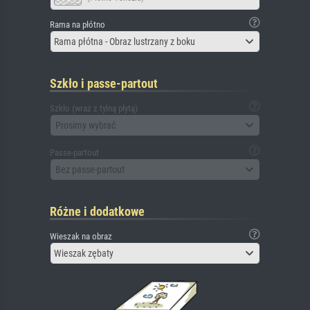
Rama na płótno
Rama płótna - Obraz lustrzany z boku
Szkło i passe-partout
Szkło (wraz z tylną płytą)
Prosimy wybrać
Passe-partout
Bez passe-partout
Różne i dodatkowe
Wieszak na obraz
Wieszak zębaty