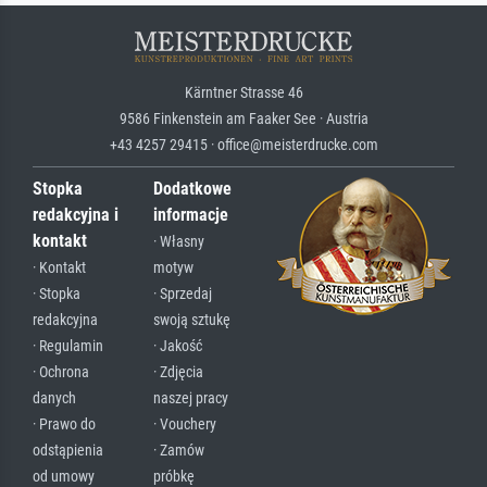
Kärntner Strasse 46
9586 Finkenstein am Faaker See · Austria
+43 4257 29415 · office@meisterdrucke.com
Stopka
Dodatkowe
redakcyjna i
informacje
kontakt
· Własny
· Kontakt
motyw
· Stopka
· Sprzedaj
redakcyjna
swoją sztukę
· Regulamin
· Jakość
· Ochrona
· Zdjęcia
danych
naszej pracy
· Prawo do
· Vouchery
odstąpienia
· Zamów
od umowy
próbkę