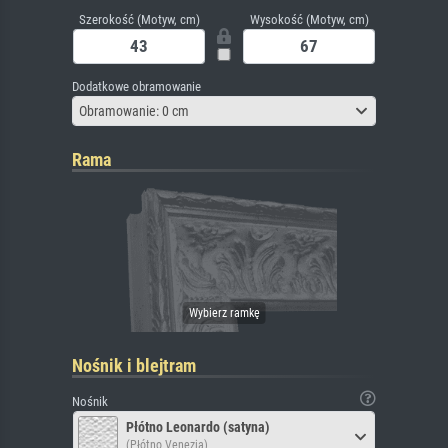
Szerokość (Motyw, cm)
Wysokość (Motyw, cm)
Dodatkowe obramowanie
Obramowanie: 0 cm
Rama
Nośnik i blejtram
Nośnik
Płótno Leonardo (satyna)
(Płótno Venezia)